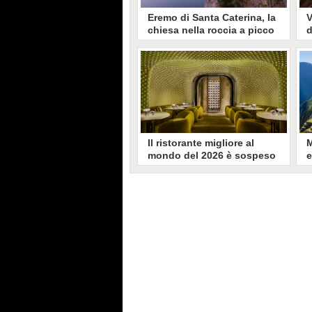
Eremo di Santa Caterina, la
V
chiesa nella roccia a picco
d
sul lago Maggiore apre per
M
gli eventi di primavera
p
L'Eremo di Santa Caterina del
I
Sasso è incastonato in una parete
l
rocciosa a picco sul lago
m
Maggiore. Questa primavera
n
ospiterà passeggiate, picnic ed
t
eventi.
a
Il ristorante migliore al
M
mondo del 2026 è sospeso
e
in un grattacielo di Hong
s
Kong ma ha origini italiane
i
I Prix Versailles hanno premiato i
D
ristoranti più belli al mondo del
n
2026. Ad aggiudicarsi il primato è
N
stato un locale sospeso in un
n
grattacielo di Hong Kong, le cui
P
origini sono italiane.
o
i
a
s
s
a