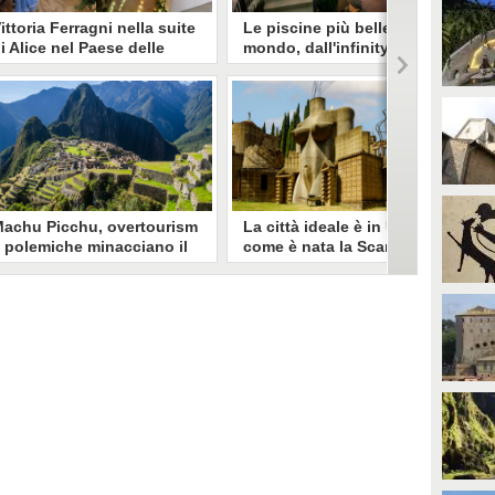
ittoria Ferragni nella suite
Le piscine più belle del
i Alice nel Paese delle
mondo, dall'infinity pool di
eraviglie: quando e dove
Ravello alla vasca sospesa
rovare l'esperienza
tra due grattacieli
eri Chiara Ferragni ha mostrato
In giro per il mondo esistono
a figlia Vittoria all'interno di una
innumerevoli piscine spettacolari
eravigliosa suite a tema Alice
che uniscono architettura
el Paese delle Meraviglie: dove si
innovativa e panorami da sogno:
rova la magica location ispirata
ecco le più belle.
lla fiaba di Lewis Carroll?
achu Picchu, overtourism
La città ideale è in Umbria,
 polemiche minacciano il
come è nata la Scarzuola
ito inca: rischia di perdere
un luogo sospeso tra
l titolo di meraviglia del
sogno e realtà
mondo
opo un primo allarme riportato
La Scarzuola è un luogo magico
el settembre 2025, la fondazione
che racchiude in sé due mondi
ew7Wonders denuncia
apparentemente distanti tra loro,
uovamente lo status di Machu
il sacro e il profano. Costruito tra
icchu, messo a rischio da
il 1958 e il 1978 dall'architetto
vertourism e gestione
Tomaso Buzzi, è un edificio
ncompetente. Secondo la loro
stratificato, fatto di scale, percorsi
nalisi, il governo peruviano non
e diversi teatri pensati per offrire
tarebbe facendo abbastanza per
una dimensione onirica e libera.
alvaguardare il celebre sito
rcheologico.