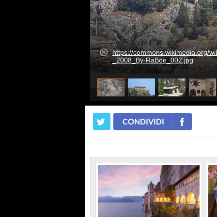
https://commons.wikimedia.org/w
_2008_By-RaBoe_002.jpg
CONDIVIDI