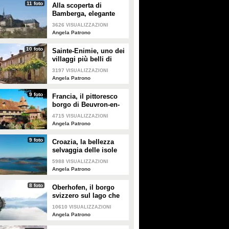
11 foto
Alla scoperta di
Bamberga, elegante
città tedesca
3626
VISUALIZZAZIONI
Angela Patrono
10 foto
Sainte-Enimie, uno dei
villaggi più belli di
Francia
3197
VISUALIZZAZIONI
Angela Patrono
9 foto
Francia, il pittoresco
borgo di Beuvron-en-
Auge
4715
VISUALIZZAZIONI
Angela Patrono
9 foto
Croazia, la bellezza
selvaggia delle isole
Kornati
5988
VISUALIZZAZIONI
Angela Patrono
8 foto
Oberhofen, il borgo
svizzero sul lago che
vi incanterà
10610
VISUALIZZAZIONI
Angela Patrono