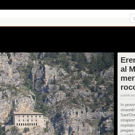
Ere
al 
mer
roc
pubblicato
In provi
straordi
Sant'Ono
strapiom
ospitato
pregare 