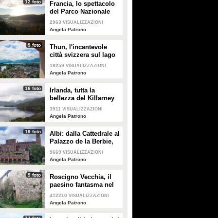
12 foto
Francia, lo spettacolo
del Parco Nazionale
delle Cevennes
2963
VISUALIZZAZIONI
Angela Patrono
9 foto
Thun, l'incantevole
città svizzera sul lago
19259
VISUALIZZAZIONI
Angela Patrono
16 foto
Irlanda, tutta la
bellezza del Killarney
National Park
3911
VISUALIZZAZIONI
Angela Patrono
19 foto
Albi: dalla Cattedrale al
Palazzo de la Berbie,
le meraviglie della città
9669
VISUALIZZAZIONI
francese
Angela Patrono
9 foto
Roscigno Vecchia, il
paesino fantasma nel
cuore del Cilento
412210
VISUALIZZAZIONI
Angela Patrono