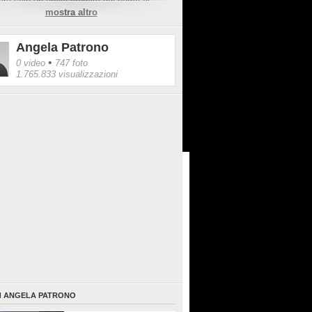
ra solo un umile eremita dal nome di
mostra altro
el Morrone.
Angela Patrono
•
0 video
747 foto
1.765.833 visualizzazioni
I
ANGELA PATRONO