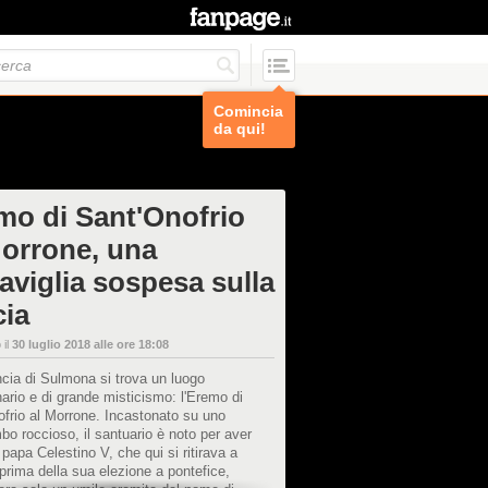
Comincia
da qui!
mo di Sant'Onofrio
Morrone, una
aviglia sospesa sulla
cia
 il
30 luglio 2018 alle ore 18:08
ncia di Sulmona si trova un luogo
nario e di grande misticismo: l'Eremo di
frio al Morrone. Incastonato su uno
bo roccioso, il santuario è noto per aver
 papa Celestino V, che qui si ritirava a
prima della sua elezione a pontefice,