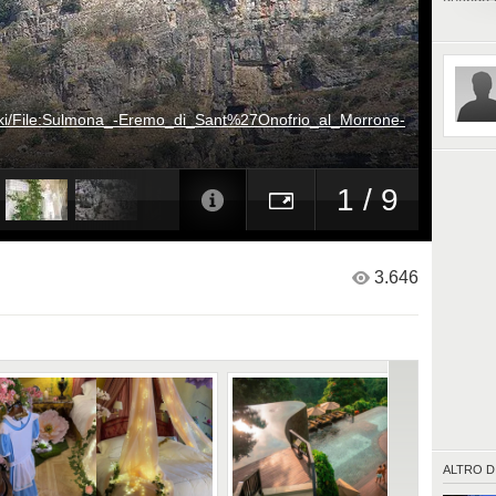
quando e
Pietro d
iki/File:Sulmona_-Eremo_di_Sant%27Onofrio_al_Morrone-
1 / 9
3.646
ALTRO D