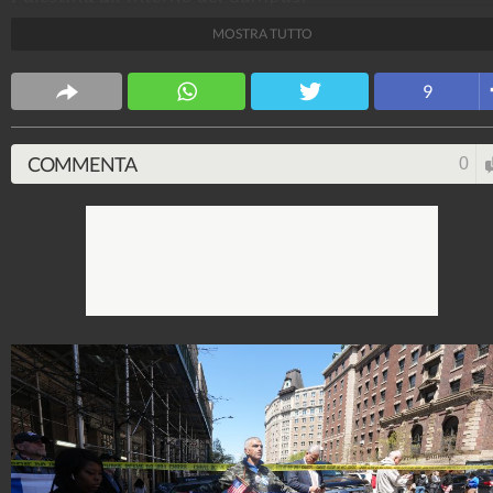
MOSTRA TUTTO
SachaBiazzo
70.887.645
-
481 video
-
77 foto
9
COMMENTA
0