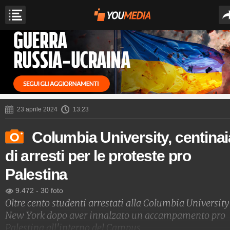
23 aprile 2024
13:23
Columbia University, centinai
di arresti per le proteste pro
Palestina
9.472
-
30 foto
Oltre cento studenti arrestati alla Columbia University
New York dopo aver innalzato un accampamento pro
Palestina all'interno del Campus.