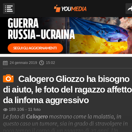
24 gennaio 2019
15:02
Calogero Gliozzo ha bisogno
di aiuto, le foto del ragazzo affetto
da linfoma aggressivo
189.106
-
11 foto
Le foto di
Calogero
mostrano come la malattia, in
questo caso un tumore, sia in grado di stravolgere in
poco tempo il corpo di un ragazzo di 27 anni. Un