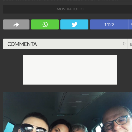
"leone"
che ha deciso di combattere la sua più grande
MOSTRA TUTTO
battaglia e che adesso chiede l'aiuto di tutti. Ora è in
partenza per
Tel Aviv, in Israele.
1122
FabioGiuffrida
72.045.475
-
703 video
-
259 foto
COMMENTA
0