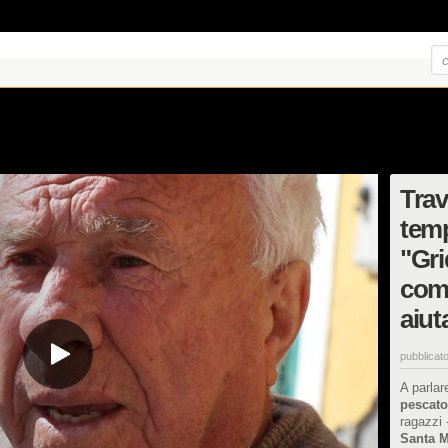
Trav
temp
"Gri
com
aiut
pubblicato
A parlar
pescato
ragazzi 
Santa M