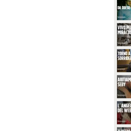
ettera di una donna di 72 anni
26enne morta nella Scuola
he vive con una pensione di poco
Marescialli di Firenze, è stato
iù di 700 euro: "Mi aiuta chi può,
archiviato come suicidio nel 2025.
ra familiari e care amiche, ma la
Ma i dubbi della famiglia restano.
otte non dormo per la tristezza
A Fanpage.it parla il padre
i dover chiedere aiuto"
Stefano, ex brigadiere dei
carabinieri, che denuncia le
anomalie sui rilievi investigativi e
il tabù della salute mentale
all'interno dell'Arma: "Nelle
accademie militari ti impostano
per essere un robot, se mostri
fragilità vieni giudicato inadatto".