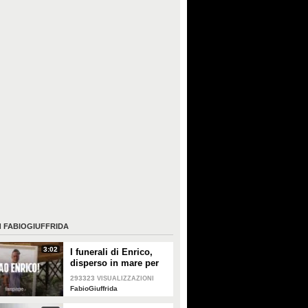
I
FABIOGIUFFRIDA
3:02
I funerali di Enrico,
disperso in mare per
otto giorni: "In
293323
VISUALIZZAZIONI
Paradiso sposerai
FabioGiuffrida
Margherita, il
testimone sarà