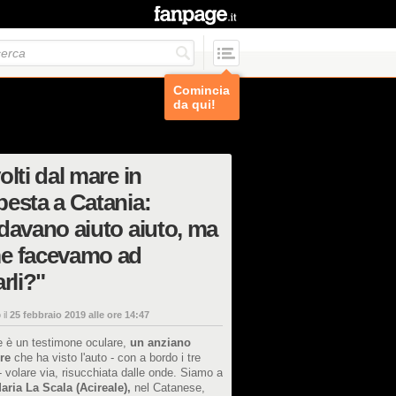
Comincia
da qui!
olti dal mare in
esta a Catania:
davano aiuto aiuto, ma
e facevamo ad
arli?"
 il
25 febbraio 2019 alle ore 14:47
e è un testimone oculare,
un anziano
re
che ha visto l'auto - con a bordo i tre
- volare via, risucchiata dalle onde. Siamo a
aria La Scala (Acireale),
nel Catanese,