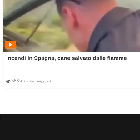
Incendi in Spagna, cane salvato dalle fiamme
553
di
Kodami Fanpage.it
)