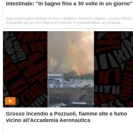
intestinale: "In bagno fino a 30 volte in un giorno"
Dopo quattro giorni di bagni in mare a Brighton, Katherine Hopkins, 35 anni, è finita
in ospedale per un mese dopo aver contratto il Cryptosporidium, un parassita
intestinale, i cui primi sintomi sono stati forti crampi addominali e una diarrea
incessante. E la situazione è pure peggiorata. La donna accusa gli scarichi fognari e
riapre il dibattito sulla qualità delle acque nel Regno Unito.
Grosso incendio a Pozzuoli, fiamme alte e fumo
vicino all'Accademia Aeronautica