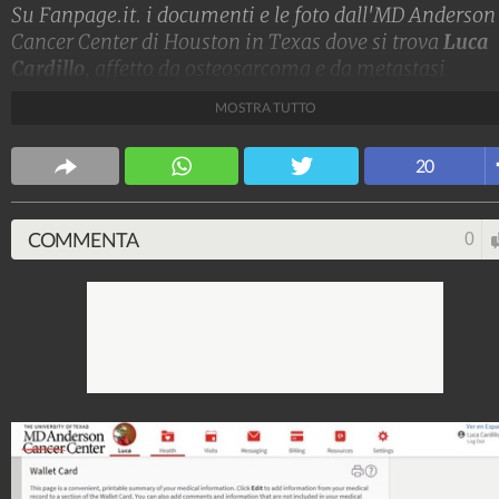
Su Fanpage.it. i documenti e le foto dall'MD Anderson
Cancer Center di Houston in Texas dove si trova
Luca
Cardillo
, affetto da osteosarcoma e da metastasi
polmonari, a cui nei prossimi giorni verrà amputata l
MOSTRA TUTTO
gamba destra. Successivamente si sottoporrà alla
chemioterapia.
20
FabioGiuffrida
72.045.408
-
703 video
-
259 foto
COMMENTA
0