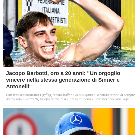
Jacopo Barbotti, oro a 20 anni: "Un orgoglio
vincere nella stessa generazione di Sinner e
Antonelli"
Con uno straordinario 1'57"75, record italiano di categoria e secondo tempo di sempre
dietro solo a Razzetti, Jacopo Barbotti si è preso la scena e l'oro nei 200 misti agli
Assoluti di nuoto. Fanpage lo ha intervistato: "Ai ragazzi dico: date tutto, sempre. Io 
sono un esempio"