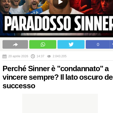
0
20 aprile 2026
14:37
2.043.205
Perché Sinner è "condannato" a
vincere sempre? Il lato oscuro de
successo