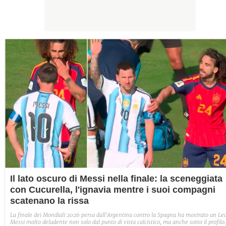
Il lato oscuro di Messi nella finale: la sceneggiata
con Cucurella, l'ignavia mentre i suoi compagni
scatenano la rissa
La finale dei Mondiali 2026 persa dall'Argentina contro la Spagna ha mostrato un Le
Messi molto deludente non solo dal punto di vista calcistico, ma anche sotto il profilo