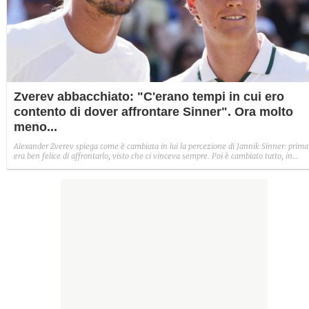
Zverev abbacchiato: "C'erano tempi in cui ero
contento di dover affrontare Sinner". Ora molto
meno...
Alexander Zverev spiega come è cambiata in lui la percezione di Jannik Sinner: prima
era ben felice di affrontarlo, visto che ci vinceva sempre. Poi è cambiato tutto, in
particolare sul "punto debole" dell'altoatesino.