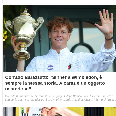
dei comportamenti: dalla sceneggiata ridicola con Cucurella, alla passività mentre i
suoi compagni dopo il fischio finale picchiano i calciatori spagnoli in preda alla
frustrazione per la sconfitta.
Corrado Barazzutti: “Sinner a Wimbledon, è
sempre la stessa storia. Alcaraz è un oggetto
misterioso”
Corrado Barazzutti nell'intervista a Fanpage.it dopo Wimbledon: "Sinner di un'altra
categoria anche senza giocare il suo miglior tennis. I guai di Musetti? Serve chiarezza
Alcaraz è un mistero".