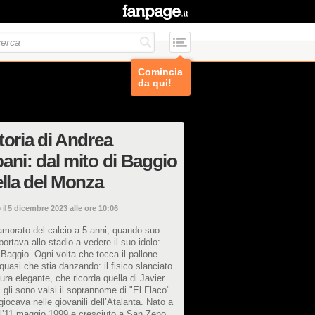
Comincia
da qui!
toria di Andrea
ani: dal mito di Baggio
ella del Monza
 il
5 dicembre 2023 alle ore 10:06
amorato del calcio a 5 anni, quando suo
portava allo stadio a vedere il suo idolo:
Baggio. Ogni volta che tocca il pallone
uasi che stia danzando: il fisico slanciato
tura elegante, che ricorda quella di Javier
 gli sono valsi il soprannome di "El Flaco"
iocava nelle giovanili dell’Atalanta. Nato a
 l’11 maggio 1999 e cresciuto a San Zeno