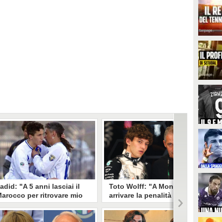
adid: "A 5 anni lasciai il
Toto Wolff: "A Monza può
arocco per ritrovare mio
arrivare la penalità per Kimi
adre in Italia, sono finito a
Antonelli. Ma ne devo
iocare con Baggio"
parlare col papà Marco"