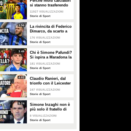
Perché molti calciatori
si stanno trasferendo
in Arabia Saudita? NO,
11927
VISUALIZZAZIONI
non è (solo) per soldi
Storie di Sport
3:56
La rivincita di Federico
Dimarco, da scarto a
leader dell'Inter
176
VISUALIZZAZIONI
Storie di Sport
3:46
Chi è Simone Pafundi?
Si ispira a Maradona la
nuova promessa del
181
VISUALIZZAZIONI
calcio italiano
Storie di Sport
4:02
Claudio Ranieri, dal
trionfo con il Leicester
alla promozione del
247
VISUALIZZAZIONI
Cagliari: l'allenatore
Storie di Sport
dei miracoli
5:24
Simone Inzaghi non è
più solo il fratello di
Pippo
8
VISUALIZZAZIONI
Storie di Sport