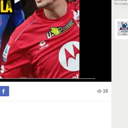
Naviglio
leader t
promette
16