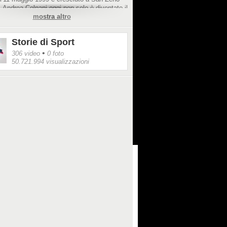
, Andrea Colpani oggi non solo è diventato il
ecnico del Monza, ma uno dei più
mostra altro
nti talenti azzurri.
Storie di Sport
•
306 video
0 foto
50.721.994 visualizzazioni