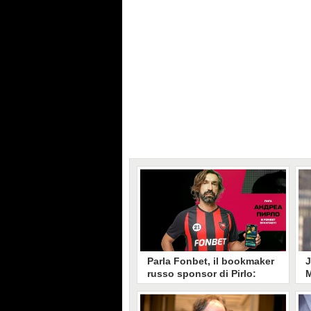
Parla Fonbet, il bookmaker
J
russo sponsor di Pirlo:
M
"Bugie e disinformazione
p
su uno dei più grandi della
g