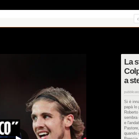
La s
Colp
a st
pubblicato
Si è inn
papà lo 
Roberto 
sembra q
e l'anda
Pastore,
quando g
Brescia