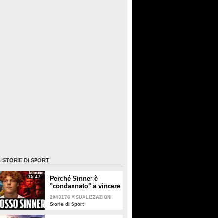
I
STORIE DI SPORT
15:47
Perché Sinner è
"condannato" a vincere
sempre? Il lato oscuro
2043176
VISUALIZZAZIONI
del successo
Storie di Sport