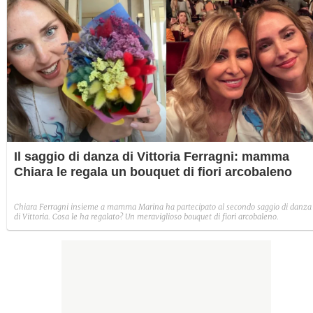
Il saggio di danza di Vittoria Ferragni: mamma
Chiara le regala un bouquet di fiori arcobaleno
Chiara Ferragni insieme a mamma Marina ha partecipato al secondo saggio di danza
di Vittoria. Cosa le ha regalato? Un meraviglioso bouquet di fiori arcobaleno.