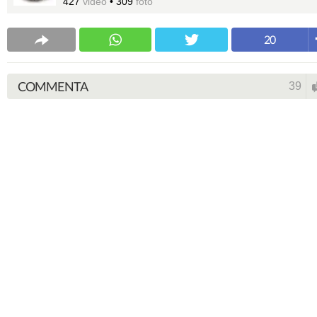
427
video
•
309
foto
20
COMMENTA
39