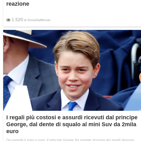
reazione
1.520
di
StorieDalMondo
I regali più costosi e assurdi ricevuti dal principe
George, dal dente di squalo al mini Suv da 2mila
euro
Da quando è nato a oggi, il principe George ha sempre ricevuto dei regali davvero