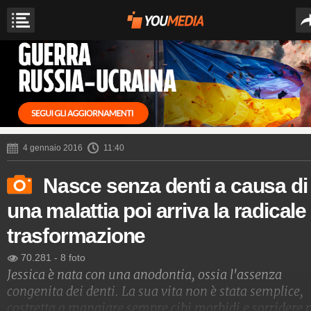
4 gennaio 2016
11:40
Nasce senza denti a causa di
una malattia poi arriva la radicale
trasformazione
70.281
-
8 foto
Jessica è nata con una anodontia, ossia l'assenza
congenita dei denti. La sua vita non è stata semplice,
costretta a mangiare sempre cibi morbidi e sorridere 