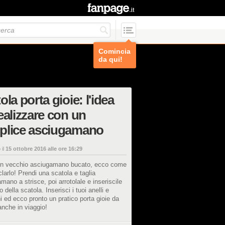
Comincia
da qui!
ola porta gioie: l'idea
ealizzare con un
plice asciugamano
 il
15 ottobre 2016 alle ore 16:29
un vecchio asciugamano bucato, ecco come
iclarlo! Prendi una scatola e taglia
amano a strisce, poi arrotolale e inseriscile
no della scatola. Inserisci i tuoi anelli e
i ed ecco pronto un pratico porta gioie da
anche in viaggio!