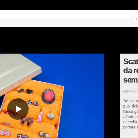
Scat
da r
sem
pubblicato
Se hai 
puoi ric
l'asciug
all'inter
orecchin
portare 