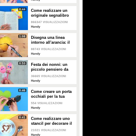
PLAY
PLAY
0:44
Come realizzare un
originale segnalibro
31239
• di
TuttoTutorial
72983
• di
Handy
con la carta
866347
VISUALIZZAZIONI
Handy
1:08
Disegna una linea
intorno all'arancia: il
motivo è davvero
88743
VISUALIZZAZIONI
originale
Handy
0:53
Festa dei nonni: un
piccolo pensiero da
realizzare con i
36665
VISUALIZZAZIONI
cucchiai
Handy
0:46
Come creare un porta
occhiali per la tua
borsa
554
VISUALIZZAZIONI
Handy
0:41
Come realizzare uno
stancil per decorare il
tuo cappuccino
21021
VISUALIZZAZIONI
Handy