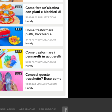
0:40
Come fare un'alzatina
con piatti e bicchieri di
carta
508966
VISUALIZZAZIONI
Handy
1:21
Come trasformare
piatti, bicchieri e
tovaglioli di carta
347570
VISUALIZZAZIONI
Handy
1:05
Come trasformare i
pennarelli in acquerelli
540674
VISUALIZZAZIONI
Handy
0:22
Conosci questo
trucchetto? Ecco come
allacciarsi le scarpe in
1230648
VISUALIZZAZIONI
un secondo
Handy
GNALAZIONI
APP IPHONE
APP ANDROID