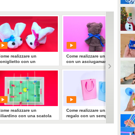
ome realizzare un
Come realizzare un orsetto
oniglietto con un
con un asciugamano
asciugamano
PLAY
PLAY
235860
• di
Handy
162869
• di
Handy
ome realizzare un
Come realizzare una busta
iliardino con una scatola
regalo con un semplice
er le scarpe
foglio di carta