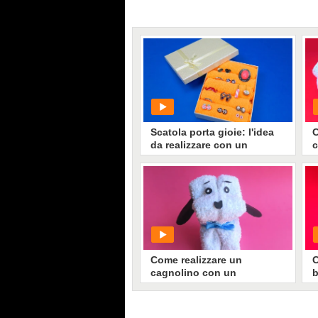
Scatola porta gioie: l'idea
C
da realizzare con un
c
semplice asciugamano
PLAY
205413
• di
Handy
Come realizzare un
C
cagnolino con un
b
asciugamano
p