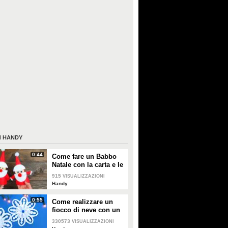
I
HANDY
0:44
Come fare un Babbo
Natale con la carta e le
salviette struccanti
915
VISUALIZZAZIONI
Handy
0:55
Come realizzare un
fiocco di neve con un
foglio di carta
330573
VISUALIZZAZIONI