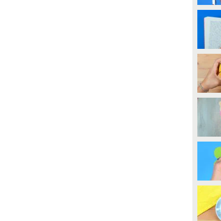
PLAY
PLAY
78868
• di
Handy
170651
• di
Handy