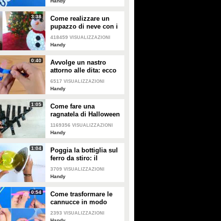
Handy
3:38
Come realizzare un
pupazzo di neve con i
bicchieri di plastica
418459
VISUALIZZAZIONI
Handy
0:40
Avvolge un nastro
attorno alle dita: ecco
cosa realizza
6517
VISUALIZZAZIONI
Handy
Come riciclare una scatola
Angioletti di carta: l'idea
di cereali
semplice e romantica
1:05
Come fare una
ragnatela di Halloween
1169356
VISUALIZZAZIONI
Handy
PLAY
PLAY
1:04
Poggia la bottiglia sul
ferro da stiro: il
76650
• di
Handy
8758
• di
Handy
trucchetto utile da
3709
VISUALIZZAZIONI
provare
Handy
Come piegare un
Pacco camicia: l'idea
asciugamano a forma di
semplice e originale per
0:54
Come trasformare le
fiore: l'idea per sorprendere
Natale
cannucce in modo
i vostri ospiti
geniale
2393
VISUALIZZAZIONI
Handy