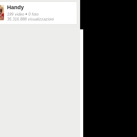
Handy
•
199 video
0 foto
35.316.888 visualizzazioni