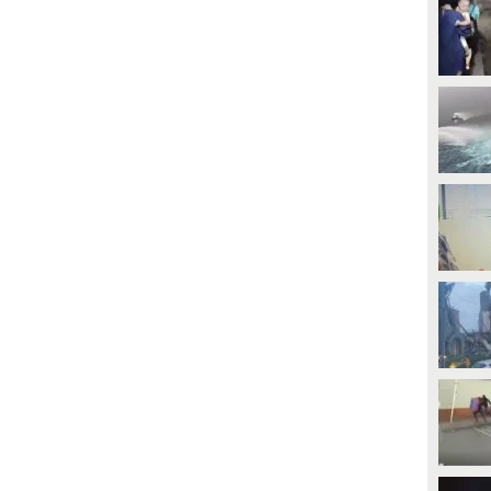
PLAY
he circa il 12% del campione
ntervistato ha trovato l'amore su
inkedIn. Mentre le tradizionali
942
• di
ViralVideo
pp di dating perdono terreno, la
iattaforma dei professionisti
onquista gli utenti offrendo
rofili percepiti come più
rasparenti, affidabili e
ompatibili.