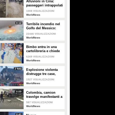
0:33
Alluvioni in Cina:
PLAY
PLAY
passeggeri intrappolati
nella metropolitana
1008
VISUALIZZAZIONI
3051
• di
Animali
614
• di
ViralVideo
WorldNews
0:12
Terribile incendio nel
Golfo del Messico:
fiamme in mare
22446
VISUALIZZAZIONI
WorldNews
1:34
Bimbo entra in una
cartolibreria e chiede
aiuto per studiare, il
6269
VISUALIZZAZIONI
proprietario gli regala
WorldNews
tutto
2 foto
Esplosione violenta
distrugge tre case,
muore un bambino:
1527
VISUALIZZAZIONI
sospetta fuga di gas
WorldNews
0:09
Colombia, camion
travolge manifestanti a
Cali
587
VISUALIZZAZIONI
WorldNews
0:42