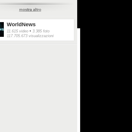
ideo:
mostra altro
/www.facebook.com/jeremiah.osuna/videos/1
96499993/
WorldNews
•
11.615 video
3.385 foto
117.705.673 visualizzazioni