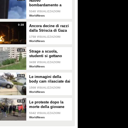
Nuovo
bombardamento a
Gaza: razzi israeliani
5340
VISUALIZZAZIONI
colpiscono palazzo
WorldNews
residenziale di 15 piani
0:38
Ancora decine di razzi
dalla Striscia di Gaza
1758
VISUALIZZAZIONI
WorldNews
1:03
Strage a scuola,
studenti si gettano
dalle finestre al terzo
3438
VISUALIZZAZIONI
piano per scappare:
WorldNews
due muoiono
3:54
Le immagini della
body cam rilasciate dai
poliziotti di Columbus
1508
VISUALIZZAZIONI
WorldNews
0:33
Le proteste dopo la
morte della giovane
Makiyah Bryant in Ohio
5342
VISUALIZZAZIONI
WorldNews