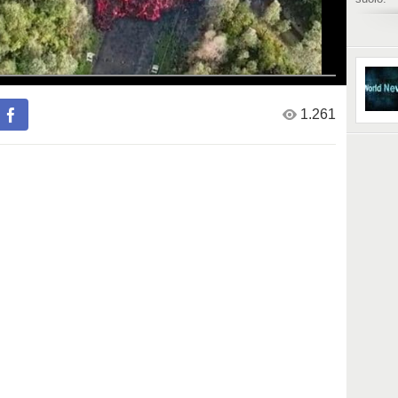
Fonte v
https:/
0697253
1.261