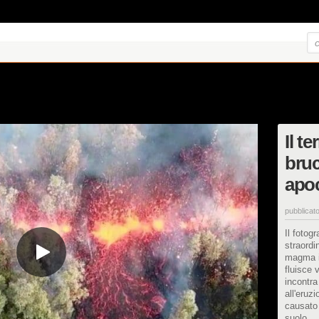
Il t
bruc
apoc
pubblicato
Il fotog
straordi
magma i
fluisce 
incontra
all'eruz
causato 
suolo.