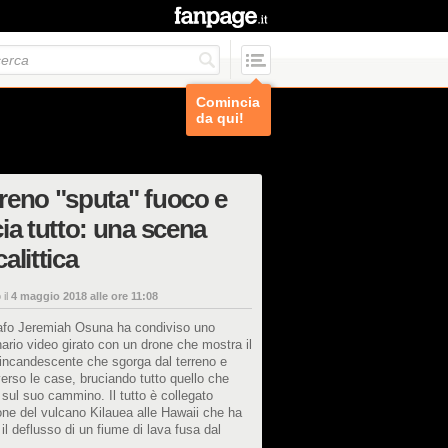
Comincia
da qui!
erreno "sputa" fuoco e
ia tutto: una scena
alittica
 il
4 maggio 2018 alle ore 11:08
rafo Jeremiah Osuna ha condiviso uno
nario video girato con un drone che mostra il
ncandescente che sgorga dal terreno e
verso le case, bruciando tutto quello che
 sul suo cammino. Il tutto è collegato
ione del vulcano Kilauea alle Hawaii che ha
il deflusso di un fiume di lava fusa dal