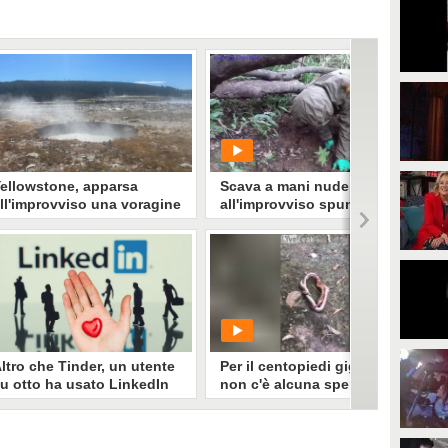
ellowstone, apparsa
Scava a mani nude e
ll'improvviso una voragine
all'improvviso spunta fuori
iena d'acqua bollente: i
qualcosa di gigantesco dal
eologi hanno rischiato di
terreno
inirci dentro
l Parco Nazionale di Yellowstone
PLAY
i è formata all'improvviso una
oragine piena di acqua bollente.
 geologi avevano camminato su
109045
• di
ViralVideo
uel terreno poco prima.
ltro che Tinder, un utente
Per il centopiedi gigante
u otto ha usato LinkedIn
non c'è alcuna speranza: la
er trovare l'amore:
scena è inquietante
'indagine
n recente sondaggio USA rivela