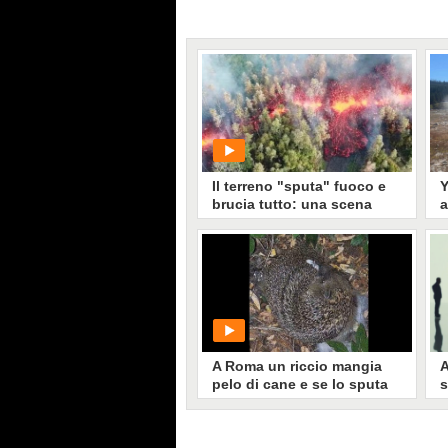
Il terreno "sputa" fuoco e
Y
brucia tutto: una scena
a
apocalittica
p
g
f
A
PLAY
s
v
I
1260
• di
WorldNews
q
A Roma un riccio mangia
A
pelo di cane e se lo sputa
s
addosso: il video del
p
misterioso comportamento
l
dell'autosputo
U