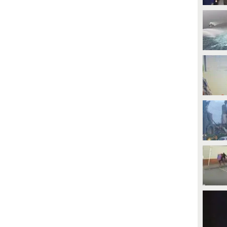
PLAY
enitenziaria liberi dal servizio
anno salvato una bambina
loccata in un'auto sotto il sole a
482
• di
Cronaca
adova. Richiamati della richieste
i aiuto della mamma, i poliziotti
anno rotto il finestrino e liberato
a piccola, fortunatamente illesa.