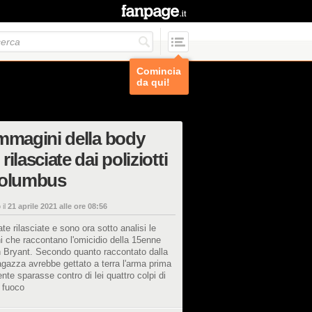
Comincia
da qui!
mmagini della body
rilasciate dai poliziotti
Columbus
 il
21 aprile 2021 alle ore 08:56
te rilasciate e sono ora sotto analisi le
 che raccontano l'omicidio della 15enne
 Bryant. Secondo quanto raccontato dalla
ragazza avrebbe gettato a terra l'arma prima
ente sparasse contro di lei quattro colpi di
 fuoco