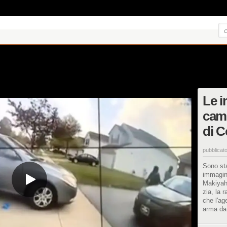
Le i
cam 
di 
pubblicato
Sono sta
immagini
Makiyah
zia, la 
che l'ag
arma da