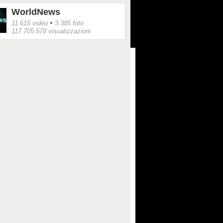
WorldNews
•
11.615 video
3.385 foto
117.705.578 visualizzazioni