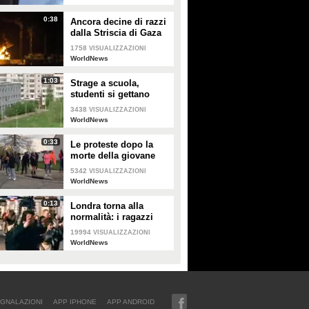
residenziale di 15 piani
0:38
Ancora decine di razzi
dalla Striscia di Gaza
1758
VISUALIZZAZIONI
WorldNews
1:03
Strage a scuola,
studenti si gettano
dalle finestre al terzo
3438
VISUALIZZAZIONI
piano per scappare:
WorldNews
due muoiono
0:33
Le proteste dopo la
morte della giovane
Makiyah Bryant in Ohio
5342
VISUALIZZAZIONI
WorldNews
0:13
Londra torna alla
normalità: i ragazzi
ballano in strada
19994
VISUALIZZAZIONI
WorldNews
GNALAZIONI
APP IPHONE
APP ANDROID