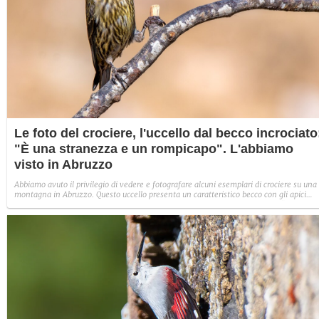
Le foto del crociere, l'uccello dal becco incrociato
"È una stranezza e un rompicapo". L'abbiamo
visto in Abruzzo
Abbiamo avuto il privilegio di vedere e fotografare alcuni esemplari di crociere su una
montagna in Abruzzo. Questo uccello presenta un caratteristico becco con gli apici
incrociati, utile a forzare le pigne per estrarre i pinoli. Francesco Barberini: "Questa
specie è una stranezza e un rompicapo". Le foto.