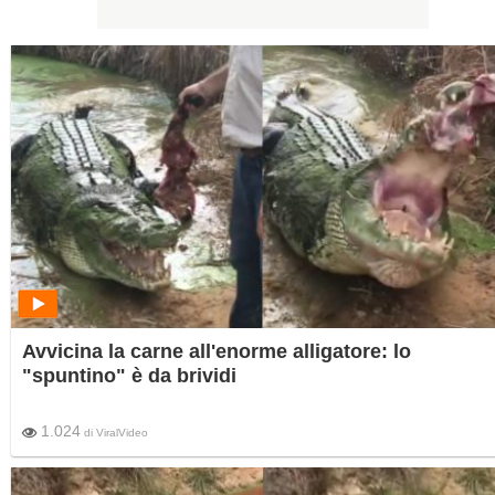
Avvicina la carne all'enorme alligatore: lo
"spuntino" è da brividi
1.024
di
ViralVideo