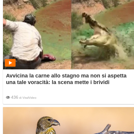
Avvicina la carne allo stagno ma non si aspetta
una tale voracità: la scena mette i brividi
436
di
ViralVideo