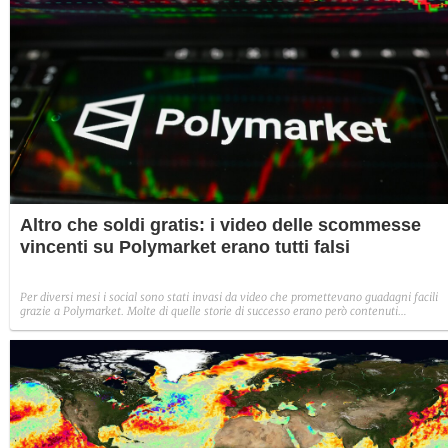
Altro che soldi gratis: i video delle scommesse
vincenti su Polymarket erano tutti falsi
Per diversi mesi i social sono stati invasi da video che promettevano guadagni facili
grazie a Polymarket. Molte di quelle storie di successo erano però contenuti
commissionati dalla stessa piattaforma, la quale pagava i creator per giocare su un si
"clone" e incassare vincite inesistenti. L'ardita operazione promozionale è però solo
l'ultima di una serie di controversie che hanno contribuito alla dubbia reputazione del
prediction market.