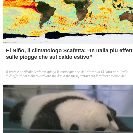
El Niño, il climatologo Scafetta: “In Italia più effett
sulle piogge che sul caldo estivo”
Il professor Nicola Scafetta spiega le conseguenze del ritorno di El Niño per l’Italia:
“Gli effetti potrebbero arrivare tra due o tre mesi, attraverso il rafforzamento del
ciclone islandese, che può favorire precipitazioni più abbondanti e vigorose”. Sul
rischio di un Super Nino frena.“ È ancora presto per dirlo”.