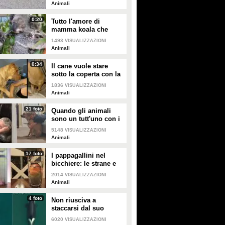
salvarla
Animali
0:20
Tutto l'amore di
mamma koala che
culla il figlio per farlo
1493
VISUALIZZAZIONI
addormentare
Animali
0:34
Il cane vuole stare
sotto la coperta con la
padrona: lei lo
1836
VISUALIZZAZIONI
accontenta
Animali
21 foto
Quando gli animali
sono un tutt'uno con i
padroni e diventano
5148
VISUALIZZAZIONI
inseparabili con loro
Animali
17 foto
I pappagallini nel
bicchiere: le strane e
divertenti immagini
2014
VISUALIZZAZIONI
Animali
4 foto
Non riusciva a
staccarsi dal suo
cucciolo ormai morto:
6020
VISUALIZZAZIONI
ora mamma orca è di