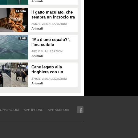
Animali
nuovo incinta
14 foto
Il gatto maculato, che
sembra un incrocio tra
una tigre e un leopardo
26576
VISUALIZZAZIONI
Animali
1:08
"Ma è uno squalo?",
l'incredibile
avvistamento di una
482
VISUALIZZAZIONI
famiglia in gita in
Animali
barca
4 foto
Cane legato alla
ringhiera con un
guinzaglio: vicino un
27031
VISUALIZZAZIONI
biglietto struggente
Animali
GNALAZIONI
APP IPHONE
APP ANDROID