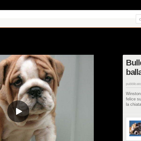
Bull
ball
pubblicato
Winston 
felice s
la chiat