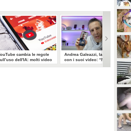
ouTube cambia le regole
Andrea Galeazzi, la truffa
ull’uso dell'IA: molti video
con i suoi video: “Non
ischiano di perdere la
sono io quello. Mi hanno
onetizzazione
trasformato in deepfake”
l vicepresidente del Trust & Safety
Andrea Galeazzi è uno degli
i YouTube ha spiegato come la
youtuber più importanti nel
iattaforma abbia deciso un
settore delle recensioni. Negli
uovo approccio nei confronti dei
ultimi giorni un suo video è stato
ontenuti generati o modificati
rubato, processato con
on l'IA. Nessun bando preventivo,
l'intelligenza artificiale ed è
a i video ripetitivi, manipolatori
diventato un deepfake che
 che trattano temi sensibili non
sponsorizza un'applicazione
aranno più monetizzabili.
legata al gioco d'azzardo.