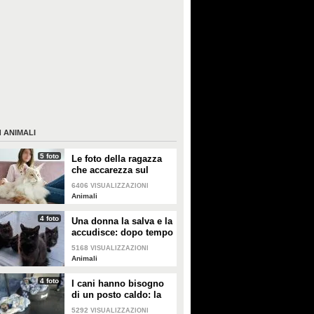
I
ANIMALI
5 foto
Le foto della ragazza
che accarezza sul
divano il suo gatto
6406
VISUALIZZAZIONI
"extra large"
Animali
4 foto
Una donna la salva e la
accudisce: dopo tempo
la gatta porta da lei i
5168
VISUALIZZAZIONI
suoi cuccioli
Animali
4 foto
I cani hanno bisogno
di un posto caldo: la
stazione degli autobus
5292
VISUALIZZAZIONI