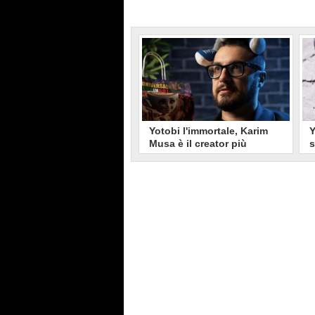
Yotobi l'immortale, Karim
Y
Musa è il creator più
s
longevo in Italia: il suo
r
volto sui social da 20 anni
m
Aperto nel 2006, il canale di
I
Karim Musa, in arte Yotobi, è uno
d
dei più duraturi di tutta YouTube
p
Italia. Tra i pionieri della
n
professione di creator, Yotobi
c
continua ancora oggi ad essere un
c
punto di riferimento per la sua
m
fedele pur senza cedere alle
e
lusinghe del mainstream.
s