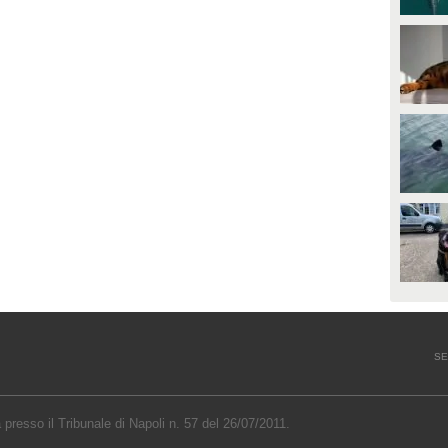
SE
a presso il Tribunale di Napoli n. 57 del 26/07/2011.