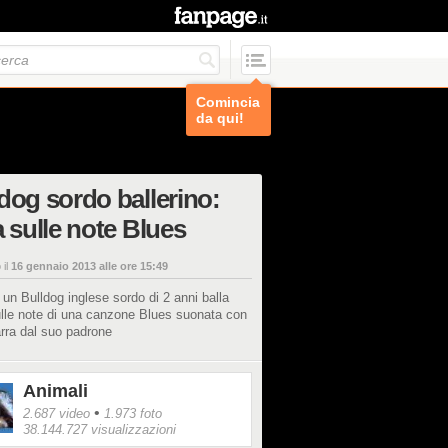
Comincia
da qui!
dog sordo ballerino:
a sulle note Blues
 il
16 gennaio 2013 alle ore 15:49
un Bulldog inglese sordo di 2 anni balla
ulle note di una canzone Blues suonata con
arra dal suo padrone
Animali
•
2.687 video
1.973 foto
38.144.727 visualizzazioni