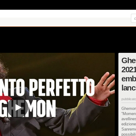
Ghe
2021
embl
lanc
pubblicato
Ghemon 
“Momento
avelline
edizione
Sanremo 
possibili