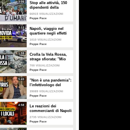
3:06
Stop alle attività, 150
PLAY
PLAY
dipendenti della
Sonrisa perdono il
66915
VISUALIZZAZIONI
3855
• di
Videonews
4526
• di
Spettacolo Fanpage
lavoro
Peppe Pace
3:12
Napoli, viaggio nel
quartiere negli effetti
dell'ordinanza anti-
1010
VISUALIZZAZIONI
movida: "Molte attività
Peppe Pace
moriranno"
1:59
Crolla la Vela Rossa,
strage sfiorata: "Mio
figlio vivo per
700
VISUALIZZAZIONI
miracolo"
Peppe Pace
5:43
"Non è una pandemia":
l'infettivologo del
Cotugno spiega
39089
VISUALIZZAZIONI
l'Hantavirus
Peppe Pace
4:58
Le reazioni dei
commercianti di Napoli
all'ordinanza anti
2735
VISUALIZZAZIONI
rumore per la movida
Peppe Pace
notturna