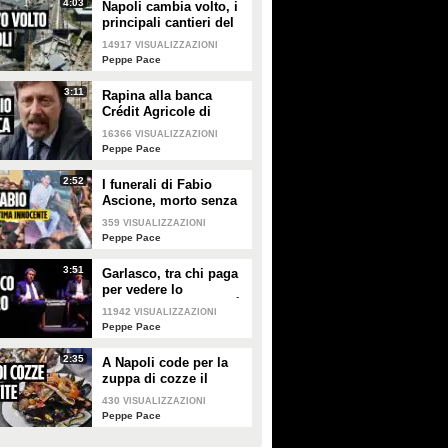
4:03
Napoli cambia volto, i
principali cantieri del
centro visti dal drone
14917
VISUALIZZAZIONI
Peppe Pace
3:11
Rapina alla banca
Crédit Agricole di
Napoli, un ostaggio:
16366
VISUALIZZAZIONI
"Solo ora rivedo tutte
Peppe Pace
le sliding doors"
2:52
I funerali di Fabio
Ascione, morto senza
colpe a Ponticelli,
359
VISUALIZZAZIONI
ucciso dalla pistola di
Peppe Pace
un amico
3:51
Garlasco, tra chi paga
per vedere lo
spettacolo su Stasi: "È
11942
VISUALIZZAZIONI
tutto un complotto di
Peppe Pace
chiesa e giudici"
2:35
A Napoli code per la
zuppa di cozze il
Giovedì Santo
430
VISUALIZZAZIONI
nonostante i casi di
Peppe Pace
Epatite A