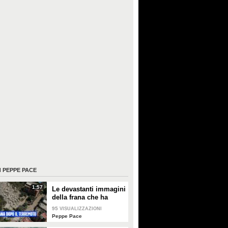
I
PEPPE PACE
1:57
Le devastanti immagini
della frana che ha
colpito Pozzuoli dopo
95
VISUALIZZAZIONI
il terremoto viste dal
Peppe Pace
drone