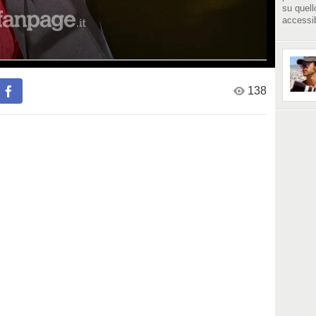
su quell
accessib
138