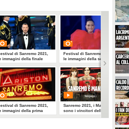
estival di Sanremo 2021,
Festival di Sanremo 2021,
e immagini della finale
le immagini della seconda
serata
UARDA
GUARDA
1812
• di
MatSpa
7003
• di
Spettacolo Fanpage
estival di Sanremo 2021,
Sanremo 2021, i Maneskin
e immagini della prima
sono i vincitori della
untata
71esima edizione del
Festival