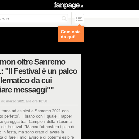
Comincia
da qui!
mon oltre Sanremo
: "Il Festival è un palco
ematico da cui
iare messaggi""
 il
6 marzo 2021 alle ore 18:58
torna ad esibirsi a Sanremo 2021 con
 perfetto”, il brano con il quale il rapper
se gareggia tra i Campioni della 71esima
 del Festival: "Manca l'atmosfera tipica di
in festa, ma sono grato di avere la
tà di fare il mio lavoro e di potermi esibire