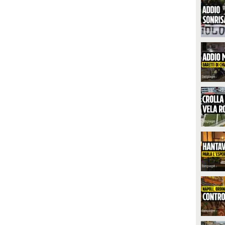
UARDA
PLAY
1163
• di
Spettacolo Fanpage
626
• di
Videonews