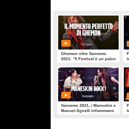
Ghemon oltre Sanremo
F
2021: "Il Festival è un palco
l
emblematico da cui
lanciare messaggi""
PLAY
G
138
• di
Peppe Pace
Sanremo 2021, i Maneskin e
F
Manuel Agnelli infiammano
l
il palco del Festival con
p
"Amandoti"