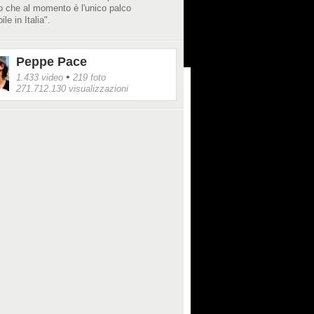
o che al momento è l'unico palco
ile in Italia".
Peppe Pace
•
1.433 video
219 foto
271.712.130 visualizzazioni