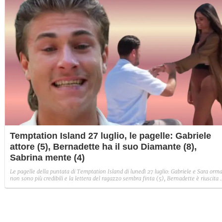
Temptation Island 27 luglio, le pagelle: Gabriele
attore (5), Bernadette ha il suo Diamante (8),
Sabrina mente (4)
Le pagelle della puntata di Temptation Island di lunedì 27 luglio: Gabriele e Sara orma
non sono più credibili e la lettera del ragazzo sembra finta (5), Bernadette è riuscita 
avere il suo Diamante (8) e Sabrina ha negato il bacio con Lory, tradendo di fatto sia
Giovanni che se stessa in un solo momento (4).