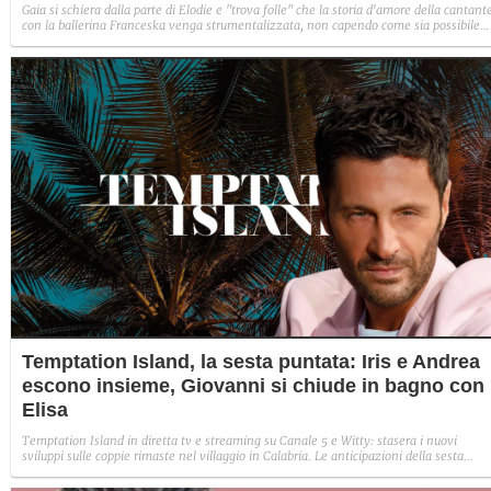
Gaia si schiera dalla parte di Elodie e "trova folle" che la storia d'amore della cantant
con la ballerina Franceska venga strumentalizzata, non capendo come sia possibile
indignarsi davanti all'amore.
Temptation Island, la sesta puntata: Iris e Andrea
escono insieme, Giovanni si chiude in bagno con
Elisa
Temptation Island in diretta tv e streaming su Canale 5 e Witty: stasera i nuovi
sviluppi sulle coppie rimaste nel villaggio in Calabria. Le anticipazioni della sesta
puntata: Iris torna con Andrea ed escono insieme, Diamante vuole sposare Bernadett
Sabrina rifiuta il falò con Giovanni e si avvicina a Lory.