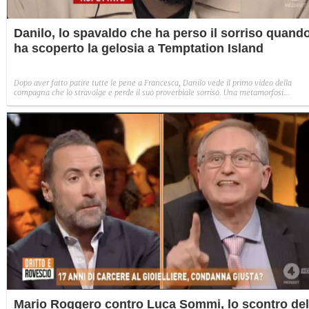
Danilo, lo spavaldo che ha perso il sorriso quand
ha scoperto la gelosia a Temptation Island
Dopo aver fatto patire tutte le pene a Francesca, Danilo vede il primo video della
compagna che lo stravolge e perde il suo proverbiale sorriso. Una metamorfosi
improvvisa che, a suo modo, è simbolo del programma.
Mario Roggero contro Luca Sommi, lo scontro del