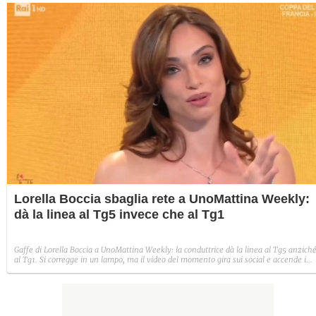
Lorella Boccia sbaglia rete a UnoMattina Weekly:
dà la linea al Tg5 invece che al Tg1
Gaffe di Lorella Boccia a UnoMattina Weekly: la conduttrice dà la linea al Tg5 anzich
al Tg1. Si corregge in un lampo, ma il video del momento gira sui social e accende i
commenti sulla rete.