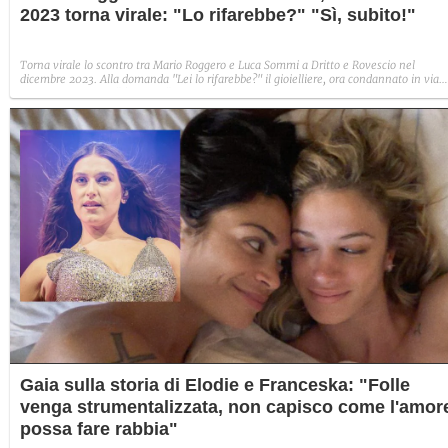
2023 torna virale: "Lo rifarebbe?" "Sì, subito!"
Torna virale lo scontro tra Mario Roggero e Luca Sommi a Dritto e Rovescio nel
dicembre 2023. Alla domanda "Lei lo rifarebbe?" il gioielliere, ora condannato in via
definitiva, rispose: "Sì, subito".
Gaia sulla storia di Elodie e Franceska: "Folle
venga strumentalizzata, non capisco come l'amor
possa fare rabbia"