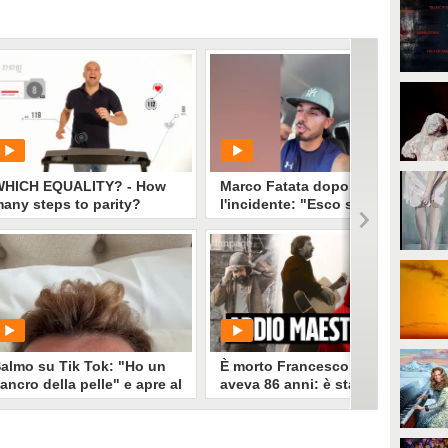
WHICH EQUALITY? - How
Marco Fatata dopo
any steps to parity?
l'incidente: "Esco solo di
sera, i primi tempi non
riuscivo a guardarmi"
PLAY
PLAY
124
• di
Fanpage plus
1736
• di
Spettacolo Fanpage
almo su Tik Tok: "Ho un
È morto Francesco Guccini,
ancro della pelle" e apre al
aveva 86 anni: è stato uno
ibattito sulle creme solari
dei cantautori più
importanti di sempre