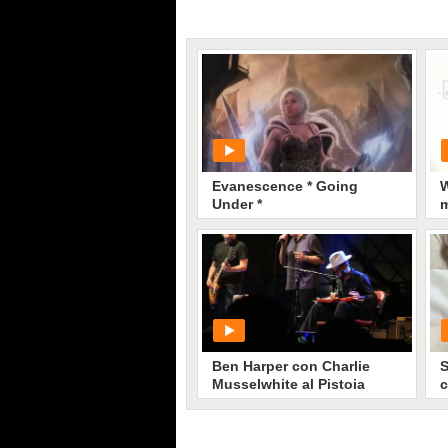
Evanescence * Going
Under *
m
PLAY
21
• di
Arte in Movimento
Ben Harper con Charlie
S
Musselwhite al Pistoia
c
Blues 2013
d