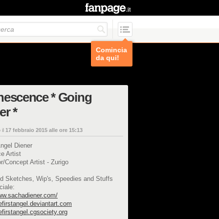
Comincia
da qui!
nescence * Going
r *
 il
17 febbraio 2015 alle ore 15:13
ngel Diener
e Artist
tor/Concept Artist - Zurigo
d Sketches, Wip's, Speedies and Stuffs
ciale:
www.sachadiener.com/
hefirstangel.deviantart.com
hefirstangel.cgsociety.org