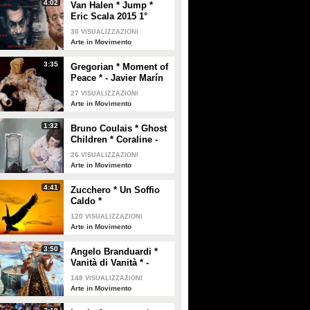
4:02
Van Halen * Jump *
Eric Scala 2015 1°
Parte
30
VISUALIZZAZIONI
Arte in Movimento
3:35
Gregorian * Moment of
Peace * - Javier Marín
27
VISUALIZZAZIONI
Arte in Movimento
1:32
Sal Da Vinci risponde alle
Bruno Coulais * Ghost
Belén e lo yoga, così ha
Children * Coraline -
critiche di pietismo per aver
superato ansia e attacchi di
Elisa Anfuso
abbracciato una fan con
panico
26
VISUALIZZAZIONI
disabilità
Arte in Movimento
4:41
Zucchero * Un Soffio
PLAY
PLAY
Caldo *
120
VISUALIZZAZIONI
236
• di
Spettacolo Fanpage
347
• di
Spettacolo Fanpage
Arte in Movimento
3:50
Angelo Branduardi *
Giovanni Grazioso difende
Malgioglio dopo il caso
Vanità di Vanità * -
la ex fidanzata Sabrina
Salmo: “Ho avuto un
Micheal Cheval
melanoma. Mettete la
148
VISUALIZZAZIONI
Arte in Movimento
crema, non sentite i
ciarlatani”