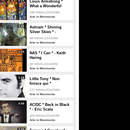
2:19
Louis Armstrong *
PLAY
PLAY
What a Wonderful
World * - Leonid
248
VISUALIZZAZIONI
Afremov
3829
• di
Spettacolo Fanpage
932
• di
Spettacolo Fanpage
Arte in Movimento
3:46
Ashram * Shining
Silver Skies * -
Salvatore Torretti
48
VISUALIZZAZIONI
Arte in Movimento
4:25
NAS * I Can * - Keith
Haring
28
VISUALIZZAZIONI
Arte in Movimento
3:28
Little Tony * Non
finisce qui *
177
VISUALIZZAZIONI
Arte in Movimento
4:06
AC/DC * Back in Black
* - Eric Scala
119
VISUALIZZAZIONI
Arte in Movimento
3:59