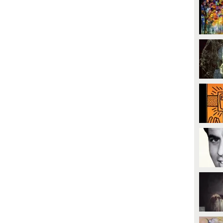
PLAY
PLAY
9941
• di
Spettacolo Fanpage
2656
• di
Spettacolo Fanpage