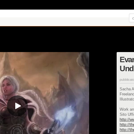
Eva
Unde
pubblicato
Sacha A
Freelanc
Illustra
Work an
Sito Uffi
http://
http://t
http://t