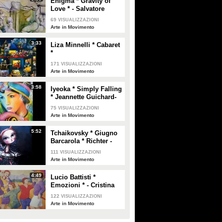
Enigma * Gravity of
Love * - Salvatore
Torretti
69
VISUALIZZAZIONI
Arte in Movimento
3:33
Liza Minnelli * Cabaret
*
171
VISUALIZZAZIONI
Arte in Movimento
3:58
Iyeoka * Simply Falling
* Jeannette Guichard-
Bunel
75
VISUALIZZAZIONI
Arte in Movimento
5:52
Tchaikovsky * Giugno
Barcarola * Richter -
Daria Palotti
111
VISUALIZZAZIONI
Arte in Movimento
4:49
Lucio Battisti *
Emozioni * - Cristina
Crestani
122
VISUALIZZAZIONI
Arte in Movimento