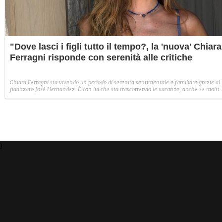
"Dove lasci i figli tutto il tempo?, la 'nuova' Chiara
Ferragni risponde con serenità alle critiche
Chiara Ferragni sta vivendo un periodo di serenità sentimentale e familiare grazie al
fidanzato José Hernandez. È con lui che sta trascorrendo le vacanze, anche se molti
utenti hanno puntato il dito sull'assenza dei figli Leone e Vittoria: "Dove li lasci tutto 
tempo?". I bambini sono con lei, anche se da tempo non li mostra sui social in virtù
dell'accordo con Fedez.
)