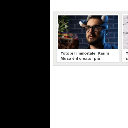
Yotobi l'immortale, Karim
Y
Musa è il creator più
s
longevo in Italia: il suo
r
volto sui social da 20 anni
m
Aperto nel 2006, il canale di
I
Karim Musa, in arte Yotobi, è uno
d
dei più duraturi di tutta YouTube
p
Italia. Tra i pionieri della
n
professione di creator, Yotobi
c
continua ancora oggi ad essere un
c
punto di riferimento per la sua
m
fedele pur senza cedere alle
e
lusinghe del mainstream.
s