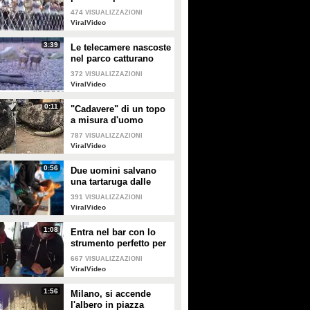
rompe facendole
474
VISUALIZZAZIONI
cadere giù
ViralVideo
3:39
Le telecamere nascoste
nel parco catturano
uno spettacolo
372
VISUALIZZAZIONI
naturale mozzafiato
ViralVideo
0:11
"Cadavere" di un topo
a misura d'uomo
ritrovato nelle fogne:
787
VISUALIZZAZIONI
poi si scopre di cosa si
ViralVideo
tratta
0:56
Due uomini salvano
una tartaruga dalle
fauci di uno squalo
391
VISUALIZZAZIONI
tigre affamato
ViralVideo
1:08
Entra nel bar con lo
strumento perfetto per
consumare la
667
VISUALIZZAZIONI
colazione da asporto
ViralVideo
1:56
Milano, si accende
l'albero in piazza