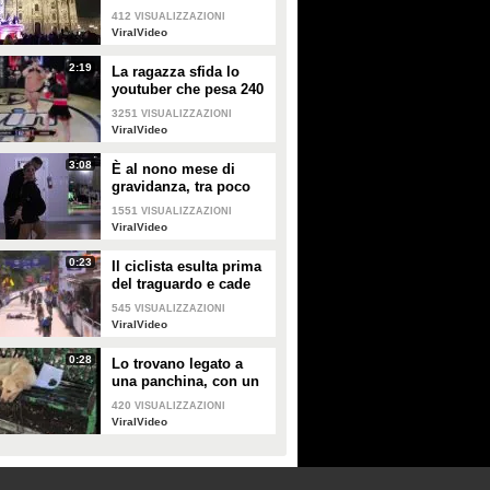
Duomo
412
VISUALIZZAZIONI
ViralVideo
2:19
La ragazza sfida lo
youtuber che pesa 240
kg e lo mette KO
3251
VISUALIZZAZIONI
ViralVideo
3:08
È al nono mese di
gravidanza, tra poco
sarà mamma ma non
1551
VISUALIZZAZIONI
vuole smettere di
ViralVideo
ballare
0:23
Il ciclista esulta prima
del traguardo e cade
rovinosamente
545
VISUALIZZAZIONI
ViralVideo
0:28
Lo trovano legato a
una panchina, con un
biglietto accanto che
420
VISUALIZZAZIONI
racconta una triste
ViralVideo
storia