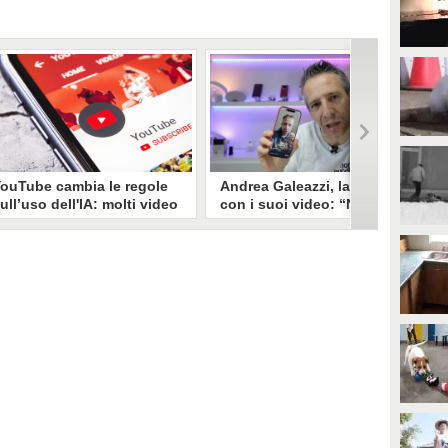
ouTube cambia le regole
Andrea Galeazzi, la truffa
ull’uso dell'IA: molti video
con i suoi video: “Non
ischiano di perdere la
sono io quello. Mi hanno
onetizzazione
trasformato in deepfake”
l vicepresidente del Trust & Safety
Andrea Galeazzi è uno degli
i YouTube ha spiegato come la
youtuber più importanti nel
iattaforma abbia deciso un
settore delle recensioni. Negli
uovo approccio nei confronti dei
ultimi giorni un suo video è stato
ontenuti generati o modificati
rubato, processato con
on l'IA. Nessun bando preventivo,
l'intelligenza artificiale ed è
a i video ripetitivi, manipolatori
diventato un deepfake che
 che trattano temi sensibili non
sponsorizza un'applicazione
aranno più monetizzabili.
legata al gioco d'azzardo.