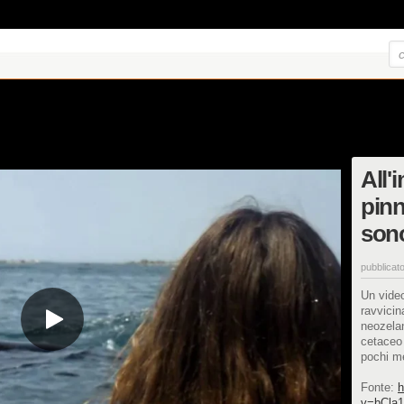
All'
pinn
sono
pubblicato
Un video
ravvicin
neozelan
cetaceo
pochi me
Fonte:
h
v=bCla