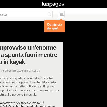
Comincia
da qui!
improvviso un'enorme
a spunta fuori mentre
 in kayak
 il
3 dicembre 2020 alle ore 13:39
 da brividi quello che mostra l'incontro
ato con un'orca poco distante dalla costa
dese nel distretto di Kaikoura. Il grosso
 spunta fuori e mostra la sua enorme pinna
tri dalle persone in kayak.
ttps://www.youtube.com/watch?
1puWNQo&ab_channel=KaikouraKayaks