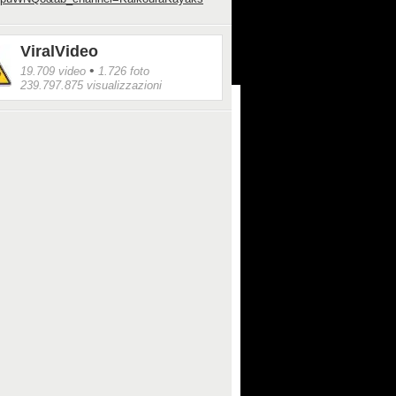
ViralVideo
•
19.709 video
1.726 foto
239.797.875 visualizzazioni