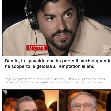
Danilo, lo spavaldo che ha perso il sorriso quand
ha scoperto la gelosia a Temptation Island
Dopo aver fatto patire tutte le pene a Francesca, Danilo vede il primo video della
compagna che lo stravolge e perde il suo proverbiale sorriso. Una metamorfosi
improvvisa che, a suo modo, è simbolo del programma.