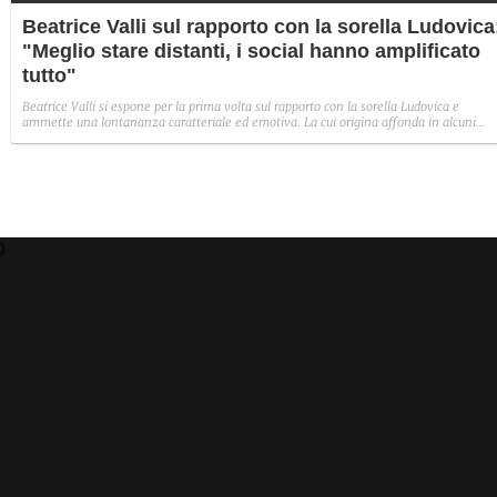
Beatrice Valli sul rapporto con la sorella Ludovica
"Meglio stare distanti, i social hanno amplificato
tutto"
Beatrice Valli si espone per la prima volta sul rapporto con la sorella Ludovica e
ammette una lontananza caratteriale ed emotiva. La cui origina affonda in alcuni
traumi familiari irrisolti: "Quando mia madre era in depressione, io e Eleonora
aiutavamo. Non perché non volesse farlo, ma perché era più piccola e aveva un vissu
diverso".
)