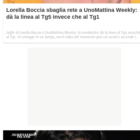
Lorella Boccia sbaglia rete a UnoMattina Weekly:
dà la linea al Tg5 invece che al Tg1
Gaffe di Lorella Boccia a UnoMattina Weekly: la conduttrice dà la linea al Tg5 anzich
al Tg1. Si corregge in un lampo, ma il video del momento gira sui social e accende i
commenti sulla rete.