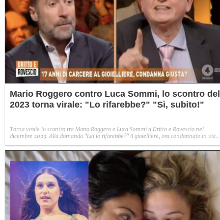
Mario Roggero contro Luca Sommi, lo scontro del
2023 torna virale: "Lo rifarebbe?" "Sì, subito!"
Torna virale lo scontro tra Mario Roggero e Luca Sommi a Dritto e Rovescio nel
dicembre 2023. Alla domanda "Lei lo rifarebbe?" il gioielliere, ora condannato in via
definitiva, rispose: "Sì, subito".