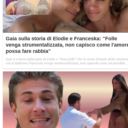
Gaia sulla storia di Elodie e Franceska: "Folle
venga strumentalizzata, non capisco come l'amor
possa fare rabbia"
Gaia si schiera dalla parte di Elodie e "trova folle" che la storia d'amore della cantant
con la ballerina Franceska venga strumentalizzata, non capendo come sia possibile
indignarsi davanti all'amore.