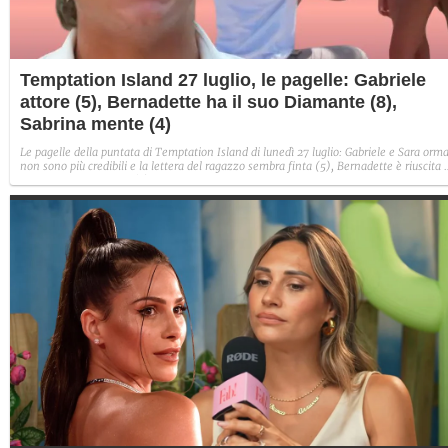
Temptation Island 27 luglio, le pagelle: Gabriele
attore (5), Bernadette ha il suo Diamante (8),
Sabrina mente (4)
Le pagelle della puntata di Temptation Island di lunedì 27 luglio: Gabriele e Sara orma
non sono più credibili e la lettera del ragazzo sembra finta (5), Bernadette è riuscita 
avere il suo Diamante (8) e Sabrina ha negato il bacio con Lory, tradendo di fatto sia
Giovanni che se stessa in un solo momento (4).