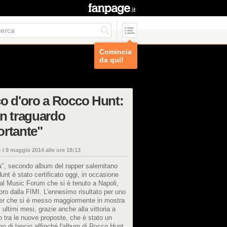
Comincia
da qui!
o d'oro a Rocco Hunt:
n traguardo
rtante"
 il
9 maggio 2014 alle ore 18:13
tà", secondo album del rapper salernitano
nt è stato certificato oggi, in occasione
tal Music Forum che si è tenuto a Napoli,
oro dalla FIMI. L'ennesimo risultato per uno
per che si è messo maggiormente in mostra
i ultimi mesi, grazie anche alla vittoria a
tra le nuove proposte, che è stato un
no di lancio affinché l'album di Rocco Hunt