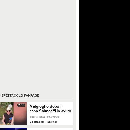
I
SPETTACOLO FANPAGE
2:08
Malgioglio dopo il
caso Salmo: “Ho avuto
un melanoma. Mettete
458
VISUALIZZAZIONI
la crema, non sentite i
Spettacolo Fanpage
ciarlatani”