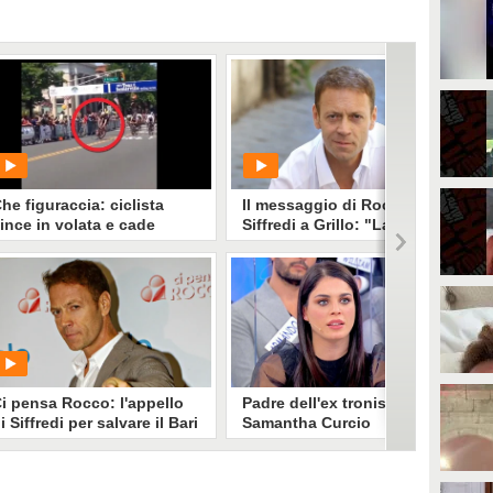
he figuraccia: ciclista
Il messaggio di Rocco
ince in volata e cade
Siffredi a Grillo: "Lascia
ubito dopo il traguardo
stare gli animali, inc**a tutti
gli altri"
PLAY
PLAY
545
• di
FailVideo
55825
• di
ViralVideo
i pensa Rocco: l'appello
Padre dell'ex tronista
i Siffredi per salvare il Bari
Samantha Curcio
borseggiato a Napoli:
"Rubati i soldi per mio
figlio, nessuno l'ha aiutato"
Rocco Curcio, padre dell'ex