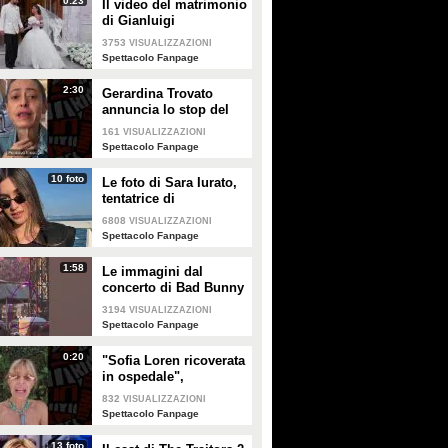
0:23
Il video del matrimonio
GUARDA
PLAY
di Gianluigi
Donnarumma e Alessia
3753
VISUALIZZAZIONI
Elefante
9427
• di
Spettacolo Fanpage
137904
• di
AnnalisaPerla
Spettacolo Fanpage
2:30
Gerardina Trovato
annuncia lo stop del
tour per problemi di
161
VISUALIZZAZIONI
salute
Spettacolo Fanpage
10 foto
Le foto di Sara Iurato,
tentatrice di
Temptation Island 2026
6808
VISUALIZZAZIONI
Spettacolo Fanpage
1:58
Le immagini dal
concerto di Bad Bunny
a Milano
3194
VISUALIZZAZIONI
Spettacolo Fanpage
0:20
"Sofia Loren ricoverata
in ospedale",
Alessandra Mussolini
832
VISUALIZZAZIONI
smentisce: "È serena e
Spettacolo Fanpage
forte"
13 foto