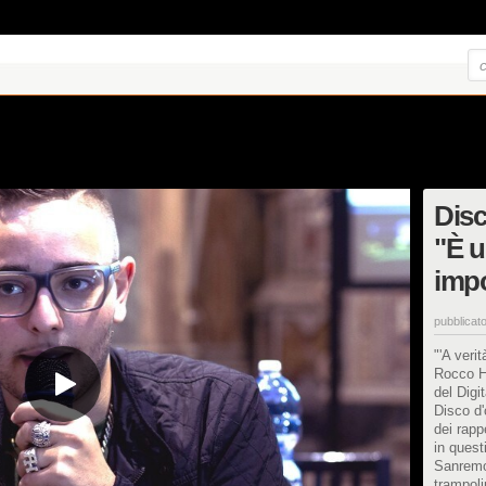
Disc
"È u
impo
pubblicato
"'A veri
Rocco Hu
del Digi
Disco d'
dei rap
in quest
Sanremo 
trampoli