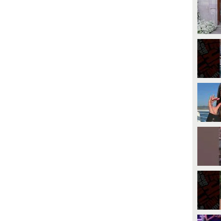
PLAY
tronista di Uomini e Donne
Samantha Curcio, è stato derubato
del portafoglio in Piazza Dante.
12222
• di
Goal3000
Lo sfogo sui social dell'ex volto di
Uomini e Donne contro
l'indifferenza dei passanti: "I
documenti chissà dove li hanno
buttati, l'Italia dell'omertà mi fa
schifo".