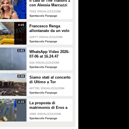
Il cast di The Traitors 2
con Alessia Marcuzzi
7022
VISUALIZZAZIONI
Spettacolo Fanpage
0:05
Francesco Renga
allontanato da un volo
Ryanair dopo una
12077
VISUALIZZAZIONI
discussione con gli
Spettacolo Fanpage
steward
1:01
WhatsApp Video 2026-
07-06 at 16.24.47
234
VISUALIZZAZIONI
Spettacolo Fanpage
3:35
Siamo stati al concerto
di Ultimo a Tor
Vergata: "È il giorno
407781
VISUALIZZAZIONI
che aspettavo, questa è
Spettacolo Fanpage
la favola"
4:33
La proposta di
matrimonio di Eros a
Guendalina Canessa
1580
VISUALIZZAZIONI
Spettacolo Fanpage