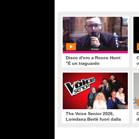
Disco d'oro a Rocco Hunt:
C
"È un traguardo
v
importante"
s
PLAY
74679
• di
Spettacolo Fanpage
The Voice Senior 2026,
C
Loredana Bertè fuori dalla
d
giuria (forse per Sanremo):
al suo posto Fiorella
Mannoia
Stando a quanto riportato,