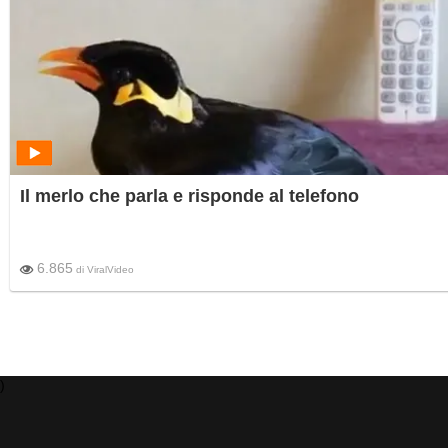
Il merlo che parla e risponde al telefono
6.865
di
ViralVideo
)