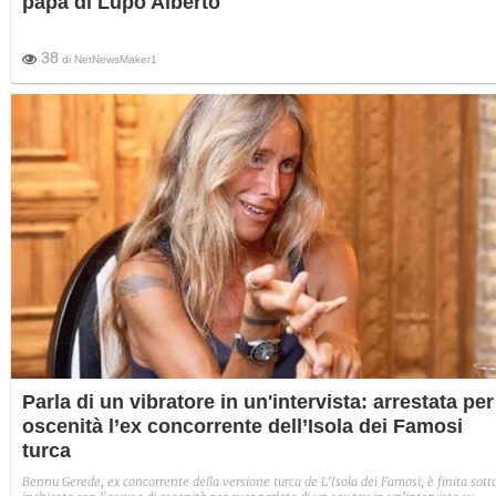
papà di Lupo Alberto
38
di
NetNewsMaker1
Parla di un vibratore in un'intervista: arrestata per
oscenità l’ex concorrente dell’Isola dei Famosi
turca
Bennu Gerede, ex concorrente della versione turca de L'Isola dei Famosi, è finita sott