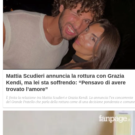
Mattia Scudieri annuncia la rottura con Grazia
Kendi, ma lei sta soffrendo: “Pensavo di avere
trovato l’amore”
È finita la relazione tra Mattia Scudieri e Grazia Kendi. Lo annuncia l’ex concorrente
del Grande Fratello che parla della rottura come di una decisione ponderata e comune
Una versione che stona con quella di Grazia, la parte della coppia che sta
maggiormente soffrendo.