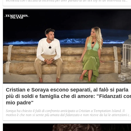
inchiesta con l'accusa di oscenità per aver parlato di un sex toy in un'intervista su
YouTube. Le autorità hanno chiesto il blocco del canale che ha pubblicato il filmato.
Cristian e Soraya escono separati, al falò si parla
più di soldi e famiglia che di amore: "Fidanzati co
mio padre"
Soraya ha chiesto il falò di confronto anticipato a Cristian a Temptation Island. Il
motivo è che non si sente più amata dal fidanzato e non riceve da lui le attenzioni c
vorrebbe. Il loro faccia a faccia però è tutto tranne che basato sui sentimenti: soldi e
famiglia sono al centro e li portano sempre più distanti, fino alla decisione di separars
"Fidanzati con mio padre", dice lei.