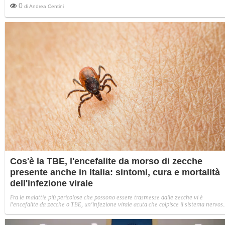
0
di
Andrea Centini
Cos'è la TBE, l'encefalite da morso di zecche
presente anche in Italia: sintomi, cura e mortalità
dell'infezione virale
Fra le malattie più pericolose che possono essere trasmesse dalle zecche vi è
l'encefalite da zecche o TBE, un'infezione virale acuta che colpisce il sistema nervos
centrale. Sintomi, cura e mortalità della patologia presente anche in Italia.