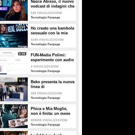
1:20
Nasce Abisso, il nuovo
PLAY
PLAY
vodcast di indagini che
si immerge negli spazi
549
VISUALIZZAZIONI
più oscuri della rete
432682
• di
Tecnologia Fanpage
348
• di
Tecnologia Fanpage
Tecnologia Fanpage
23:59
Ho creato una bambola
sessuale con le mie
foto: infiltrata nel
3195
VISUALIZZAZIONI
mercato delle sex doll
Tecnologia Fanpage
di persone reali
0:35
FUN-Media Polimi:
esperimento con audio
4
VISUALIZZAZIONI
Tecnologia Fanpage
0:38
Beko presenta la nuova
linea di
elettrodomestici al
269
VISUALIZZAZIONI
Salone del Mobile: la
Tecnologia Fanpage
tecnologia che
scompare
8:12
Phica e Mia Moglie,
non è finita: un mese
nel sito dove uomini
683658
VISUALIZZAZIONI
comuni pubblicano
Tecnologia Fanpage
foto senza consenso
4:45