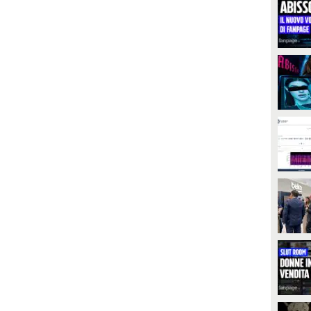
PLAY
PLAY
75442
• di
Tecnologia Fanpage
38062
• di
Tecnologia Fanpage