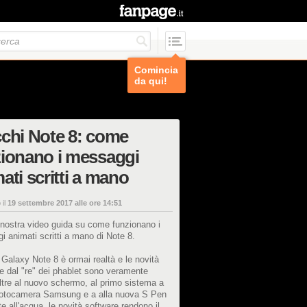
Comincia
da qui!
chi Note 8: come
ionano i messaggi
ati scritti a mano
 il
19 settembre 2017 alle ore 14:51
nostra video guida su come funzionano i
 animati scritti a mano di Note 8.
 Galaxy Note 8 è ormai realtà e le novità
te dal "re" dei phablet sono veramente
ltre al nuovo schermo, al primo sistema a
fotocamera Samsung e a alla nuova S Pen
te all'acqua, le novità software rendono il