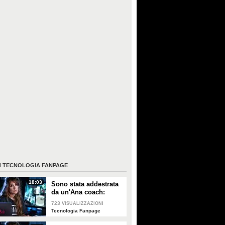
I
TECNOLOGIA FANPAGE
18:03
Sono stata addestrata
da un'Ana coach:
“Vomita in bagno e
723
VISUALIZZAZIONI
completa il digiuno”
Tecnologia Fanpage