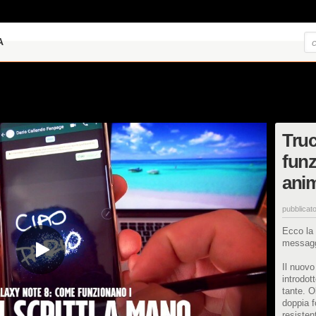
A
Truc
funz
anim
pubblicato
Ecco la 
messaggi
Il nuovo
introdot
tante. O
doppia 
resisten