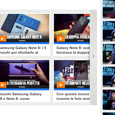
amsung Galaxy Note 8: i 5
Galaxy Note 8: come
rucchi per sfruttarlo al
funziona la doppia
eglio
fotocamera Samsung
PLAY
PLAY
88289
• di
Tecnologia Fanpage
69058
• di
Tecnologia Fanpage
rucchi Samsung Galaxy
Con questo trucco potrai
8 e Note 8: come
inserire le foto animate di
igliorare le fotografie
iPhone nelle Storie di
Instagram