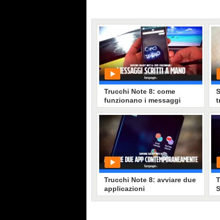
Trucchi Note 8: come
S
funzionano i messaggi
t
animati scritti a mano
m
PLAY
33899
• di
Tecnologia Fanpage
Trucchi Note 8: avviare due
T
applicazioni
S
contemporaneamente
m