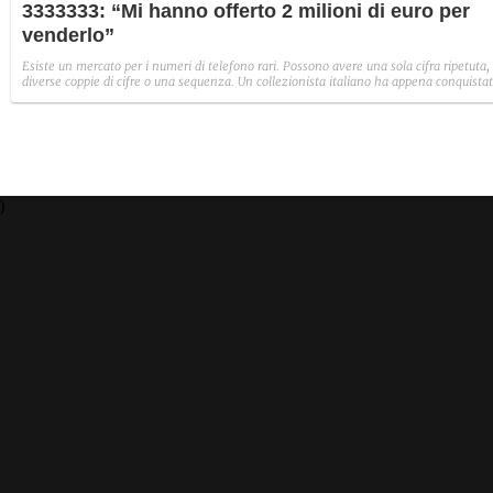
3333333: “Mi hanno offerto 2 milioni di euro per
venderlo”
Esiste un mercato per i numeri di telefono rari. Possono avere una sola cifra ripetuta,
diverse coppie di cifre o una sequenza. Un collezionista italiano ha appena conquista
diversi Guinness World Record per le sue Sim telefoniche. Ma non solo: ha anche
rifiutato 2 milioni di euro per il suo pezzo più raro.
)