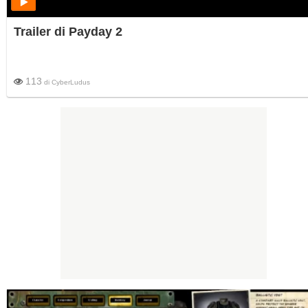
Trailer di Payday 2
113
di
CyberLudus