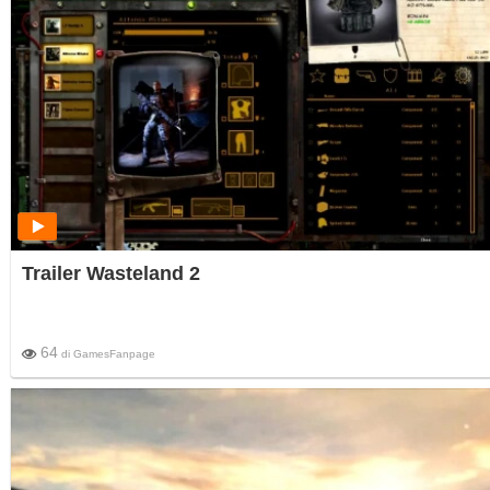
Trailer Wasteland 2
64
di
GamesFanpage