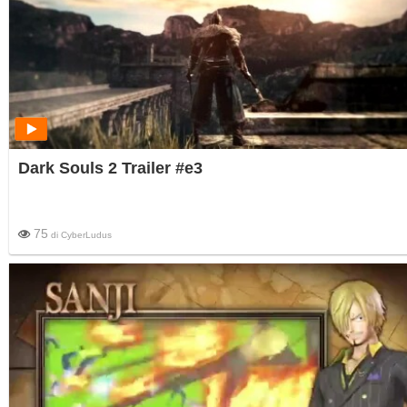
Dark Souls 2 Trailer #e3
75
di
CyberLudus