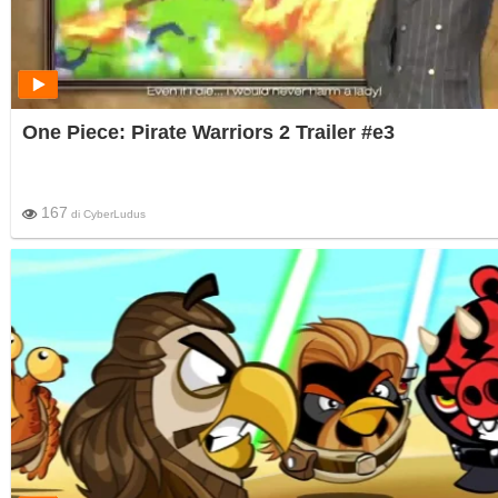
One Piece: Pirate Warriors 2 Trailer #e3
167
di
CyberLudus