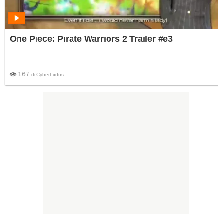
One Piece: Pirate Warriors 2 Trailer #e3
167
di
CyberLudus