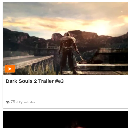
Dark Souls 2 Trailer #e3
75
di
CyberLudus