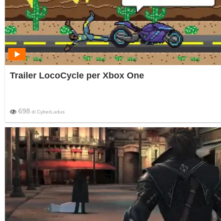
Trailer LocoCycle per Xbox One
698
di
CyberLudus