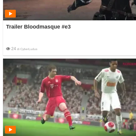
Trailer Bloodmasque #e3
24
di
CyberLudus