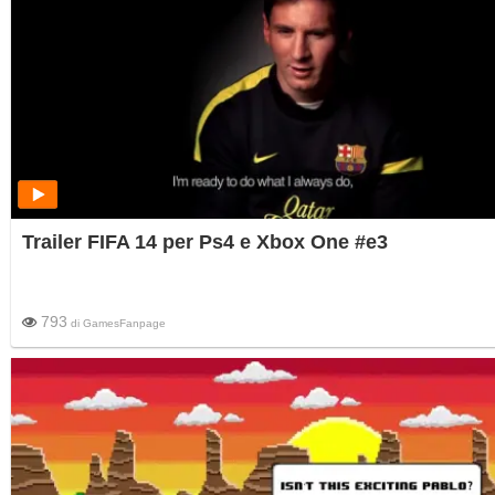
Trailer FIFA 14 per Ps4 e Xbox One #e3
793
di
GamesFanpage