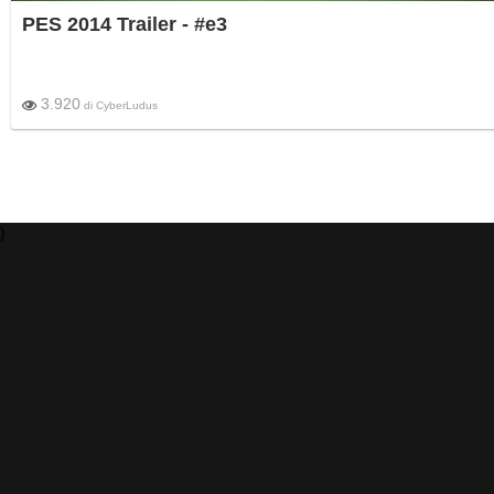
PES 2014 Trailer - #e3
3.920
di
CyberLudus
)