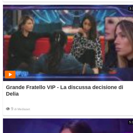
3:
Grande Fratello VIP - La discussa decisione di
Delia
9
di
Mediaset
5: