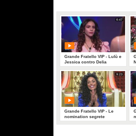
6:47
Grande Fratello VIP - Lulù e
G
Jessica contro Delia
N
9:23
PLAY
16
• di
Mediaset
Grande Fratello VIP - Le
G
nomination segrete
n