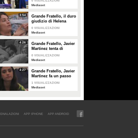
0
VISUALIZZAZIONI
Mediaset
3:54
Grande Fratello, il duro
giudizio di Helena
Prestes su Zeudi Di
0
VISUALIZZAZIONI
Palma e Javier
Mediaset
Martinez
4:26
Grande Fratello, Javier
Martinez tenta di
confortare Zeudi Di
0
VISUALIZZAZIONI
Palma
Mediaset
4:27
Grande Fratello, Javier
Martinez fa un passo
indietro con Zeudi Di
1
VISUALIZZAZIONI
Palma
Mediaset
GNALAZIONI
APP IPHONE
APP ANDROID