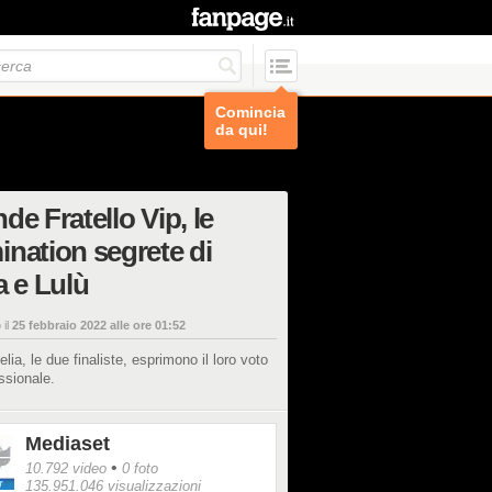
Comincia
da qui!
de Fratello Vip, le
nation segrete di
a e Lulù
 il
25 febbraio 2022 alle ore 01:52
elia, le due finaliste, esprimono il loro voto
ssionale.
Mediaset
•
10.792 video
0 foto
135.951.046 visualizzazioni