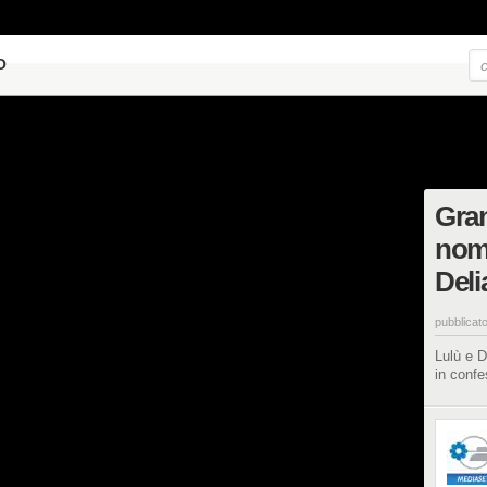
O
Gran
nomi
Deli
pubblicato
Lulù e D
in confe