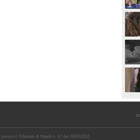
SE
a presso il Tribunale di Napoli n. 57 del 26/07/2011.