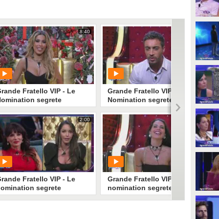
8:40
11:19
rande Fratello VIP - Le
Grande Fratello VIP - Le
omination segrete
Nomination segrete
2:00
9:15
PLAY
PLAY
1
• di
Mediaset
2
• di
Mediaset
rande Fratello VIP - Le
Grande Fratello VIP - Le
omination segrete
nomination segrete dei Vip
nella Casa