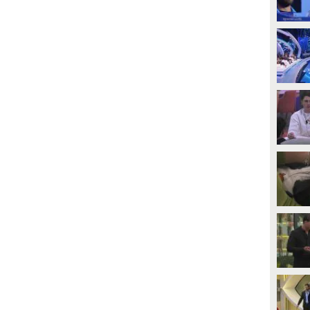
PLAY
PLAY
4
• di
Mediaset
1
• di
Mediaset