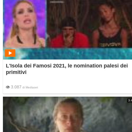
L'Isola dei Famosi 2021, le nomination palesi dei
primitivi
3.087
di
Mediaset
3: