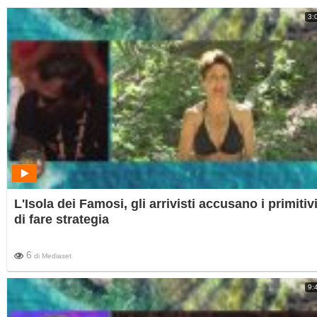
3:
L'Isola dei Famosi, gli arrivisti accusano i primitiv
di fare strategia
6
di
Mediaset
9: