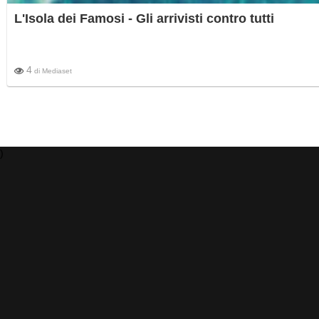
L'Isola dei Famosi - Gli arrivisti contro tutti
4
di
Mediaset
)