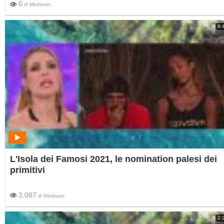
6
di
Mediaset
9:
L'Isola dei Famosi 2021, le nomination palesi dei
primitivi
3.087
di
Mediaset
2: