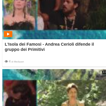
L'Isola dei Famosi - Andrea Cerioli difende il
gruppo dei Primitivi
4
di
Mediaset
3: