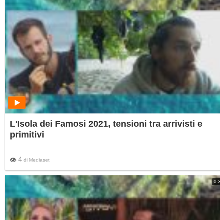
L'Isola dei Famosi 2021, tensioni tra arrivisti e
primitivi
4
di
Mediaset
0: