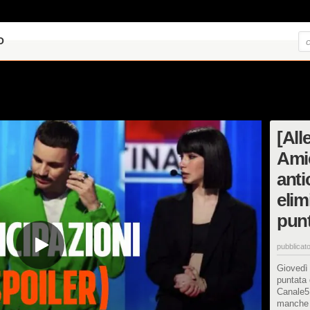
O
[All
Amic
anti
elim
pun
pubblicato
Giovedì 
puntata 
Canale5 
manche n