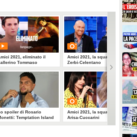
mici 2021, eliminato il
Amici 2021, la squadra
allerino Tommaso
Zerbi-Celentano
tanzani: al ballottaggio i
idanzati Deddy e Rosa
PLAY
GUARDA
10466
• di
Videonews
39811
• di
Spettacolo Fanpage
o spoiler di Rosario
Amici 2021, la squadra
onetti: Temptation Island
Arisa-Cuccarini
ovrebbe tornare su
anale5 con una nuova
untata a settembre
emptation island tornerà in onda