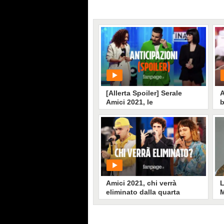
[Allerta Spoiler] Serale
A
Amici 2021, le
b
anticipazioni: ecco chi sarà
S
eliminato nella seconda
f
puntata
PLAY
524
• di
Videonews
Amici 2021, chi verrà
L
eliminato dalla quarta
M
puntata del serale
d
C
p
T