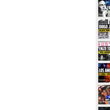
GUARDA
uovamente a settembre con una
untata inedita. Lo ha annunciato
osario Monetti, ex protagonista
33016
• di
Spettacolo Fanpage
ell’ultima edizione del
rogramma che ha spiegato di
on poter dare aggiornamenti
irca la sua situazione
entimentale, in attesa del nuovo
ppuntamento con le telecamere
ella trasmissione condotta da
ilippo Bisciglia.