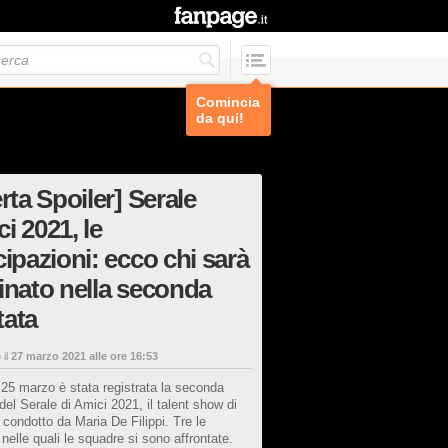
Comincia
da qui!
erta Spoiler] Serale
i 2021, le
cipazioni: ecco chi sarà
inato nella seconda
tata
 il
27 marzo 2021 alle ore 16:53
25 marzo è stata registrata la seconda
del Serale di Amici 2021, il talent show di
condotto da Maria De Filippi. Tre le
elle quali le squadre si sono affrontate.