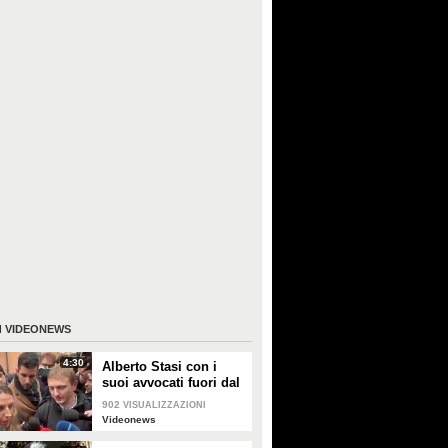
I
VIDEONEWS
4:30
Alberto Stasi con i
suoi avvocati fuori dal
Tribunale: "Abbiate
902
VISUALIZZAZIONI
pazienza"
Videonews