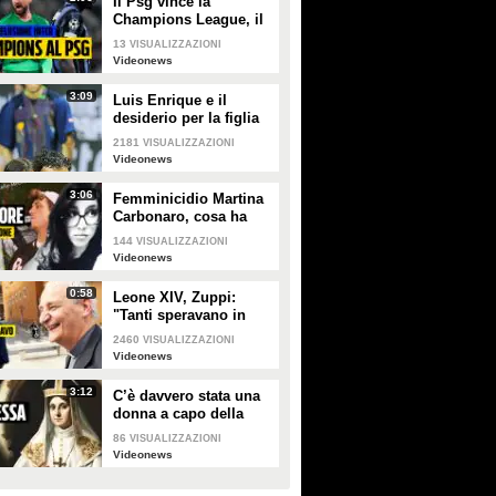
Il Psg vince la
Champions League, il
sogno dell'Inter si
13
VISUALIZZAZIONI
infrange a Monaco di
Videonews
Baviera
3:09
Luis Enrique e il
desiderio per la figlia
Xana nel giorno della
2181
VISUALIZZAZIONI
finale di Champions tra
Videonews
PSG e Inter
3:06
Femminicidio Martina
Carbonaro, cosa ha
fatto Alessio Tucci
144
VISUALIZZAZIONI
dopo averla uccisa [LA
Videonews
RICOSTRUZIONE]
0:58
Leone XIV, Zuppi:
"Tanti speravano in
me? Io mai, prima
2460
VISUALIZZAZIONI
deve vincere lo
Videonews
scudetto il Bologna"
3:12
C’è davvero stata una
donna a capo della
Chiesa cattolica? La
86
VISUALIZZAZIONI
leggenda della
Videonews
Papessa Giovanna