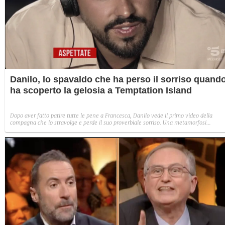
Danilo, lo spavaldo che ha perso il sorriso quand
ha scoperto la gelosia a Temptation Island
Dopo aver fatto patire tutte le pene a Francesca, Danilo vede il primo video della
compagna che lo stravolge e perde il suo proverbiale sorriso. Una metamorfosi
improvvisa che, a suo modo, è simbolo del programma.