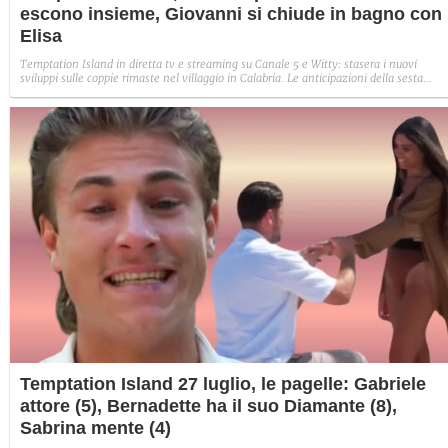
escono insieme, Giovanni si chiude in bagno con
Elisa
Temptation Island in diretta tv e streaming su Canale 5 e Witty: stasera i nuovi
sviluppi sulle coppie rimaste nel villaggio in Calabria. Le anticipazioni della sesta
puntata: Iris torna con Andrea ed escono insieme, Diamante vuole sposare Bernadett
Sabrina rifiuta il falò con Giovanni e si avvicina a Lory.
Temptation Island 27 luglio, le pagelle: Gabriele
attore (5), Bernadette ha il suo Diamante (8),
Sabrina mente (4)