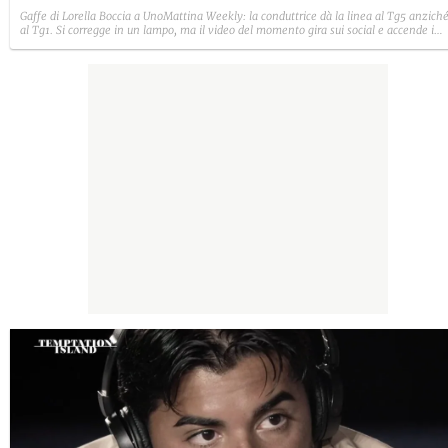
Gaffe di Lorella Boccia a UnoMattina Weekly: la conduttrice dà la linea al Tg5 anzich
al Tg1. Si corregge in un lampo, ma il video del momento gira sui social e accende i
commenti sulla rete.