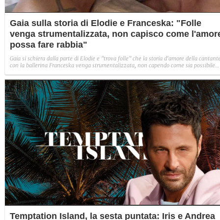
Gaia sulla storia di Elodie e Franceska: "Folle
venga strumentalizzata, non capisco come l'amor
possa fare rabbia"
Gaia si schiera dalla parte di Elodie e "trova folle" che la storia d'amore della cantant
con la ballerina Franceska venga strumentalizzata, non capendo come sia possibile
indignarsi davanti all'amore.
Temptation Island, la sesta puntata: Iris e Andrea