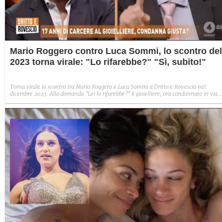
Mario Roggero contro Luca Sommi, lo scontro del
2023 torna virale: "Lo rifarebbe?" "Sì, subito!"
Torna virale lo scontro tra Mario Roggero e Luca Sommi a Dritto e Rovescio nel
dicembre 2023. Alla domanda "Lei lo rifarebbe?" il gioielliere, ora condannato in via
definitiva, rispose: "Sì, subito".