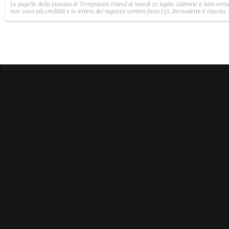
Le pagelle della puntata di Temptation Island di lunedì 27 luglio: Gabriele e Sara orma
non sono più credibili e la lettera del ragazzo sembra finta (5), Bernadette è riuscita 
avere il suo Diamante (8) e Sabrina ha negato il bacio con Lory, tradendo di fatto sia
Giovanni che se stessa in un solo momento (4).
)