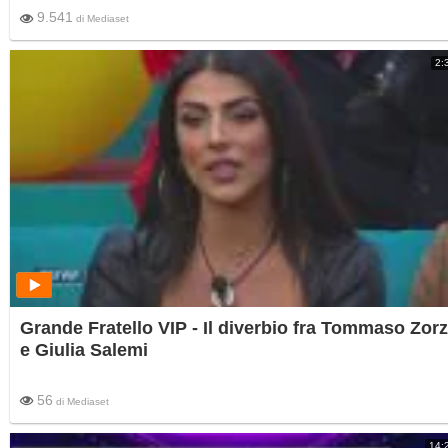
9.541
di
Mediaset
2:
Grande Fratello VIP - Il diverbio fra Tommaso Zorz
e Giulia Salemi
56
di
Mediaset
14: