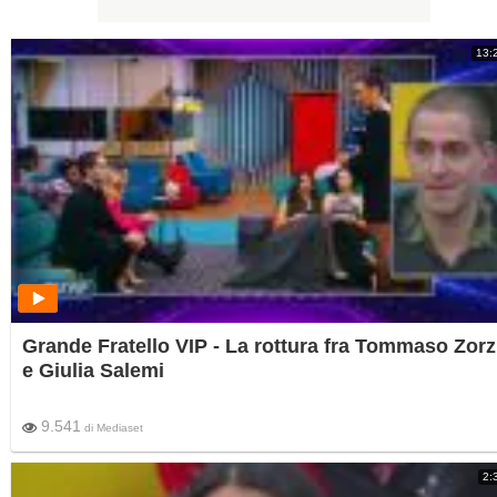
13:
Grande Fratello VIP - La rottura fra Tommaso Zorz
e Giulia Salemi
9.541
di
Mediaset
2: