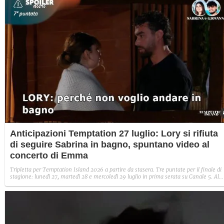
Anticipazioni Temptation 27 luglio: Lory si rifiuta
di seguire Sabrina in bagno, spuntano video al
concerto di Emma
Tripletta per Temptation Island 2026 a partire da stasera. Tre puntate per il finale di
stagione: lunedì 27, martedì 28 e mercoledì 29 luglio in prima serata su Canale 5. Al
centro della scena c'è un nuovo video con Sabrina di fronte il tentatore Lory
(all'anagrafe Lorenzo Ferrari), che si rifiuta di seguirla in bagno, dove "non ci sono le
telecamere". Intanto spuntano video di lei da sola al concerto di Emma a Catania. Ec
le anticipazioni e le storie del primo serale.