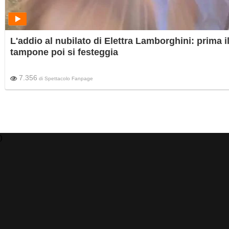
L'addio al nubilato di Elettra Lamborghini: prima i
tampone poi si festeggia
7.356
di
Spettacolo Fanpage
)