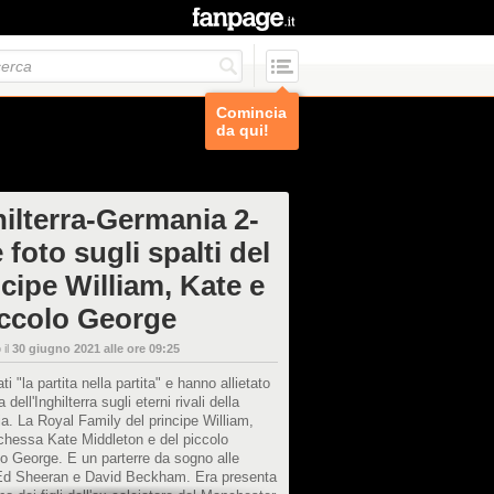
Comincia
da qui!
hilterra-Germania 2-
e foto sugli spalti del
cipe William, Kate e
piccolo George
 il
30 giugno 2021 alle ore 09:25
i "la partita nella partita" e hanno allietato
ia dell'Inghilterra sugli eterni rivali della
. La Royal Family del principe William,
chessa Kate Middleton e del piccolo
no George. E un parterre da sogno alle
 Ed Sheeran e David Beckham. Era presenta