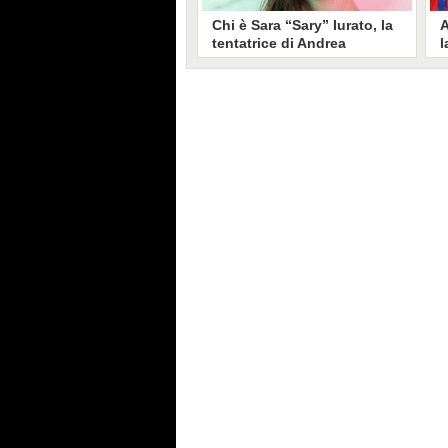
Chi è Sara “Sary” Iurato, la
A
tentatrice di Andrea
l
Petraroli a Temptation
S
Island 2026
s
Sara Iurato, soprannominata
G
“Sary”, è la tentatrice che ha fatto
l
vacillare Andrea Petraroli,
p
fidanzato di Iris De Lorenzis, a
C
Temptation Island 2026. Siciliana,
l
ha 24 anni e ha provato a mettere
o
in crisi il rapporto già precario tra
R
i due protagonisti del docu-reality
s
condotto da Filippo Bisciglia.
i
F