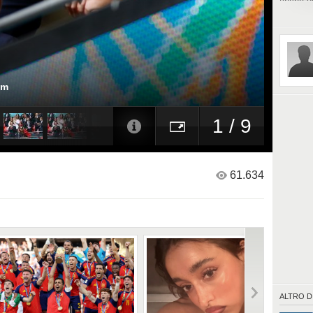
anche un
United,
om
1 / 9
61.634
ALTRO D