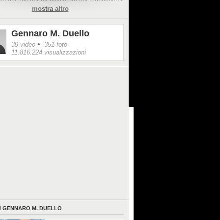
o dei figli dell'ex calciatore del Manchester
mostra altro
 Romeo.
Gennaro M. Duello
•
39 video
-351 foto
11.816.224 visualizzazioni
I
GENNARO M. DUELLO