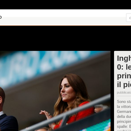
O
Ing
0: l
prin
il 
pubblicato
Sono stat
la vittor
Germania
della du
principi
spalle: