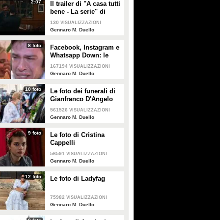
2:07
Il trailer di "A casa tutti
bene - La serie" di
Gabriele Muccino
130
VISUALIZZAZIONI
Gennaro M. Duello
8 foto
Facebook, Instagram e
Whatsapp Down: le
reazioni vip
167194
VISUALIZZAZIONI
Gennaro M. Duello
10 foto
Le foto dei funerali di
Gianfranco D'Angelo
561526
VISUALIZZAZIONI
Gennaro M. Duello
9 foto
Le foto di Cristina
Cappelli
56591
VISUALIZZAZIONI
Gennaro M. Duello
12 foto
Le foto di Ladyfag
75982
VISUALIZZAZIONI
Gennaro M. Duello