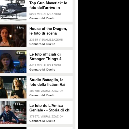
7 foto
Top Gun Maverick: le
foto dell'arrivo in
elicottero di Tom
5229
VISUALIZZAZIONI
Cruise
Gennaro M. Duello
9 foto
House of the Dragon,
le foto di scena
23685
VISUALIZZAZIONI
Gennaro M. Duello
9 foto
Le foto ufficiali di
Stranger Things 4
4441
VISUALIZZAZIONI
Gennaro M. Duello
9 foto
Studio Battaglia, le
foto della fiction Rai
100788
VISUALIZZAZIONI
Gennaro M. Duello
13 foto
Le foto de L'Amica
Geniale - - Storia di chi
fugge e di chi resta
376571
VISUALIZZAZIONI
Gennaro M. Duello