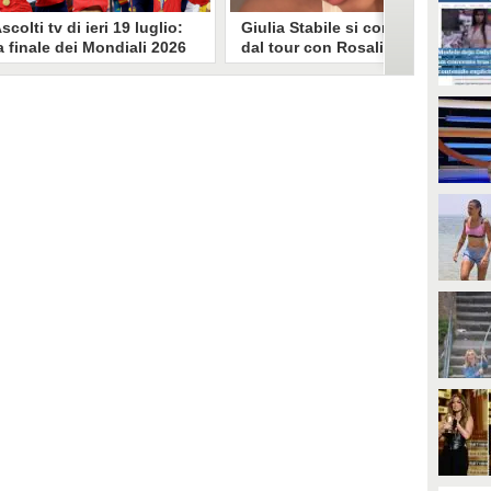
scolti tv di ieri 19 luglio:
Giulia Stabile si confessa
a finale dei Mondiali 2026
dal tour con Rosalia: "Non
pagna-Argentina
sono stata bene, costretta
travince (67.9%)
a stare chiusa in camera"
li ascolti tv di domenica 19
In giro per il mondo nel corpo di
uglio. Su Rai1 è stata trasmessa la
ballo di Rosalia, Giulia Stabile si è
artita conclusiva dei Mondiali di
lasciata andare a una confessione
alcio 2026, che ha visto trionfare
social dopo aver trascorso alcuni
a Spagna. Su Canale 5 è andato in
giorni chiusa nella sua stanza
nda un nuovo episodio di
d'hotel a causa di un malessere:
acconto di una notte. Nessuna
"La luce non arriva solo dagli
fida nell'access prime, è andata
altri. A volte è già dentro di noi".
n onda solo La Ruota della
ortuna.