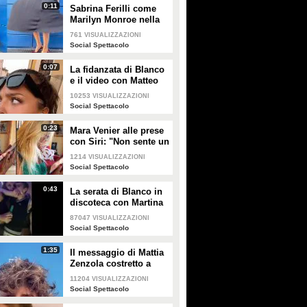
0:11
Sabrina Ferilli come
Marilyn Monroe nella
celebra scena della
761
VISUALIZZAZIONI
gonna
Social Spettacolo
0:07
La fidanzata di Blanco
e il video con Matteo
Salvini: "State calmi,
10253
VISUALIZZAZIONI
non parlo di politica"
Social Spettacolo
0:23
Mara Venier alle prese
con Siri: "Non sente un
ca**o"
1214
VISUALIZZAZIONI
Social Spettacolo
0:43
La serata di Blanco in
discoteca con Martina
Valdes
87047
VISUALIZZAZIONI
Social Spettacolo
1:35
Il messaggio di Mattia
Rosario dopo Temptation
Focolaio al Billionaire, le
Zenzola costretto a
Island "cambia faccia":
immagini durante le serate
lasciare Amici dopo
11204
VISUALIZZAZIONI
quando i social raccontano
l'infortunio
Social Spettacolo
una versione diversa dalla