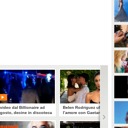
 video dal Billionaire ad
Belen Rodriguez ufficializza
gosto, decine in discoteca
l’amore con Gaetano
enza distanziamento e
Fidanzati: il bacio a Venezia
ascherine
segna la ritrovata serenità