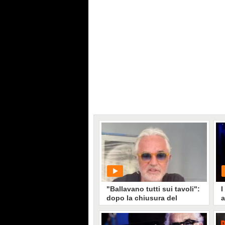
"Ballavano tutti sui tavoli":
I
dopo la chiusura del
a
Billionaire, Briatore si sfoga
s
su Instagram
m