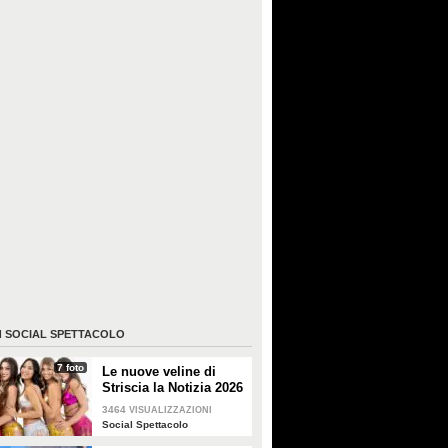
I
SOCIAL SPETTACOLO
7 foto
Le nuove veline di
Striscia la Notizia 2026
3464
VISUALIZZAZIONI
Social Spettacolo