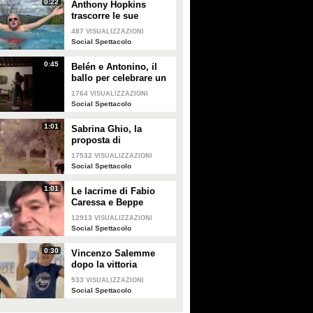
0:22
Anthony Hopkins
trascorre le sue
vacanze in Toscana e
487
VISUALIZZAZIONI
canta "Bella ciao"
Social Spettacolo
0:45
Belén e Antonino, il
ballo per celebrare un
anno insieme
1764
VISUALIZZAZIONI
Social Spettacolo
1:01
Sabrina Ghio, la
proposta di
matrimonio di Carlo
17532
VISUALIZZAZIONI
Negri
Social Spettacolo
1:01
Le lacrime di Fabio
Caressa e Beppe
Bergomi a Euro 2020:
12913
VISUALIZZAZIONI
"È stato bellissimo"
Social Spettacolo
0:30
Vincenzo Salemme
dopo la vittoria
dell'Italia: "Si è fermato
533
VISUALIZZAZIONI
il cuore"
Social Spettacolo