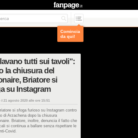
Comincia
da qui!
lavano tutti sui tavoli":
 la chiusura del
ionaire, Briatore si
a su Instagram
 il
21 agosto 2020 alle ore 15:51
riatore si sfoga furioso su Instagram contro
co di Arzachena dopo la chiusura
onaire. Briatore, inoltre, denuncia il fatto che
locali si continua a ballare senza rispettare le
ti-Covid.