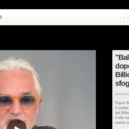
O
"Bal
dopo
Bill
sfog
pubblicato
Flavio B
il sinda
del Billi
il altri 
norme an