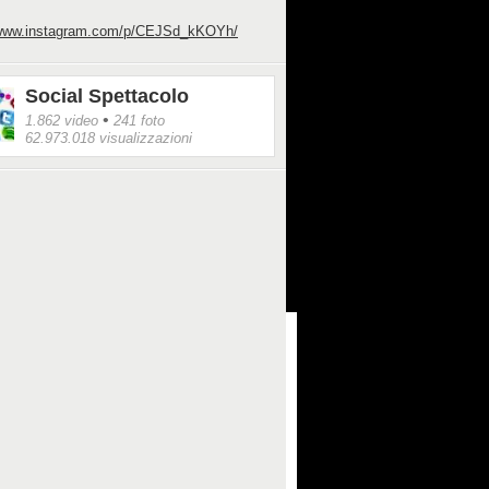
/www.instagram.com/p/CEJSd_kKOYh/
Social Spettacolo
•
1.862 video
241 foto
62.973.018 visualizzazioni