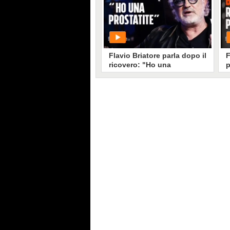
PLAY
10582
• di
Social Spettacolo
Flavio Briatore parla dopo il
F
ricovero: "Ho una
p
prostatite. Non so se sono
R
positivo al Coronavirus"
PLAY
5834
• di
Videonews