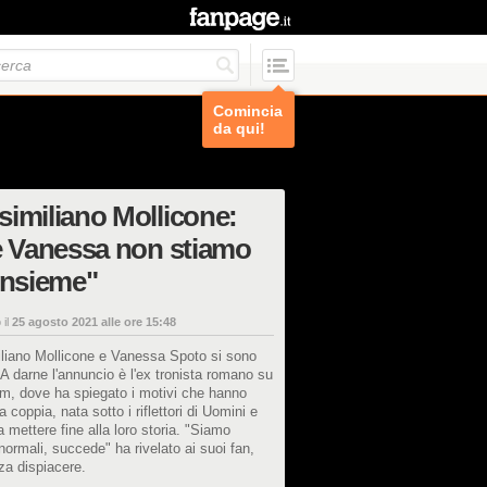
Comincia
da qui!
imiliano Mollicone:
e Vanessa non stiamo
insieme"
 il
25 agosto 2021 alle ore 15:48
liano Mollicone e Vanessa Spoto si sono
. A darne l'annuncio è l'ex tronista romano su
m, dove ha spiegato i motivi che hanno
a coppia, nata sotto i riflettori di Uomini e
 mettere fine alla loro storia. "Siamo
normali, succede" ha rivelato ai suoi fan,
za dispiacere.