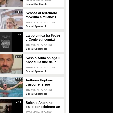
5646
VISUALIZZAZIONI
Social Spettacolo
0:08
Scossa di terremoto
avvertita a Milano: i
Ferragnez scendono in
16940
VISUALIZZAZIONI
strada spaventati
Social Spettacolo
0:54
La polemica tra Fedez
e Conte sui comizi
elettorali senza regole
132
VISUALIZZAZIONI
e i concerti senza
Social Spettacolo
pubblico
1:17
Sossio Aruta spiega il
post sulla fine della
sua storia con Ursula
19302
VISUALIZZAZIONI
Bennardo
Social Spettacolo
0:22
Anthony Hopkins
trascorre le sue
vacanze in Toscana e
487
VISUALIZZAZIONI
canta "Bella ciao"
Social Spettacolo
0:45
Belén e Antonino, il
ballo per celebrare un
anno insieme
1764
VISUALIZZAZIONI