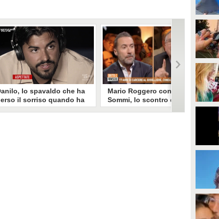
anilo, lo spavaldo che ha
Mario Roggero contro Luca
erso il sorriso quando ha
Sommi, lo scontro del 2023
coperto la gelosia a
torna virale: "Lo
emptation Island
rifarebbe?" "Sì, subito!"
opo aver fatto patire tutte le
Torna virale lo scontro tra Mario
ene a Francesca, Danilo vede il
Roggero e Luca Sommi a Dritto e
rimo video della compagna che
Rovescio nel dicembre 2023. Alla
o stravolge e perde il suo
domanda "Lei lo rifarebbe?" il
roverbiale sorriso. Una
gioielliere, ora condannato in via
etamorfosi improvvisa che, a
definitiva, rispose: "Sì, subito".
uo modo, è simbolo del
rogramma.