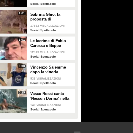
Social Spettacolo
1:01
Sabrina Ghio, la
proposta di
matrimonio di Carlo
17532
VISUALIZZAZIONI
Negri
Social Spettacolo
1:01
Le lacrime di Fabio
Caressa e Beppe
Bergomi a Euro 2020:
12913
VISUALIZZAZIONI
"È stato bellissimo"
Social Spettacolo
0:30
Vincenzo Salemme
dopo la vittoria
dell'Italia: "Si è fermato
533
VISUALIZZAZIONI
il cuore"
Social Spettacolo
0:25
Vasco Rossi canta
'Nessun Dorma' nella
vasca mentre l'acqua
149
VISUALIZZAZIONI
lo travolge
Social Spettacolo