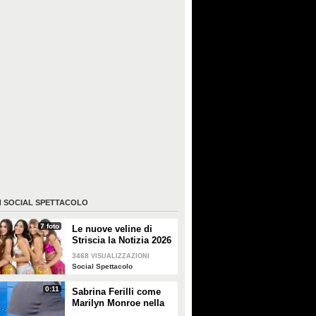
I
SOCIAL SPETTACOLO
7 foto
Le nuove veline di
Striscia la Notizia 2026
3468
VISUALIZZAZIONI
Social Spettacolo
0:11
Sabrina Ferilli come
Marilyn Monroe nella
celebra scena della