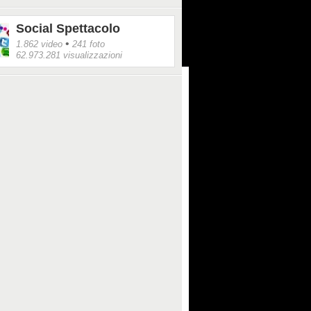
Social Spettacolo
•
1.862 video
241 foto
62.973.281 visualizzazioni