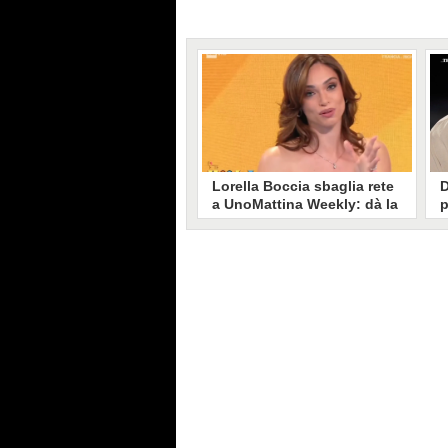
Lorella Boccia sbaglia rete
D
a UnoMattina Weekly: dà la
p
linea al Tg5 invece che al
s
Tg1
T
Gaffe di Lorella Boccia a
D
UnoMattina Weekly: la conduttrice
p
dà la linea al Tg5 anziché al Tg1.
p
Si corregge in un lampo, ma il
l
video del momento gira sui social
p
e accende i commenti sulla rete.
m
s
p