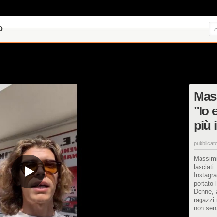
O
Mass
"Io 
più 
pubblicato
Massimi
lasciati
Instagra
portato l
Donne, a
ragazzi 
non sen