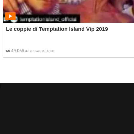
Le coppie di Temptation Island Vip 2019
49.059
di
Gennaro M. Duello
)