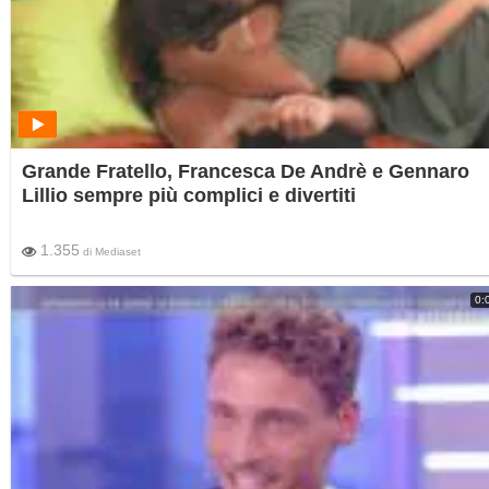
Grande Fratello, Francesca De Andrè e Gennaro
Lillio sempre più complici e divertiti
1.355
di
Mediaset
0: