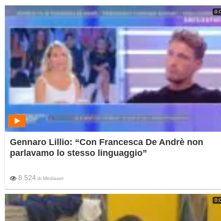
0:
Gennaro Lillio: “Con Francesca De Andrè non
parlavamo lo stesso linguaggio”
8.524
di
Mediaset
0: