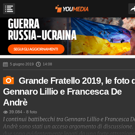
5 giugno 2019
14:08
Grande Fratello 2019, le foto d
Gennaro Lillio e Francesca De
Andrè
39.084
-
8 foto
I continui battibecchi tra Gennaro Lillio e Francesca D
Andrè sono stati un acceso argomento di discussione. 
due sono evidentemente legati da una forte attrazione