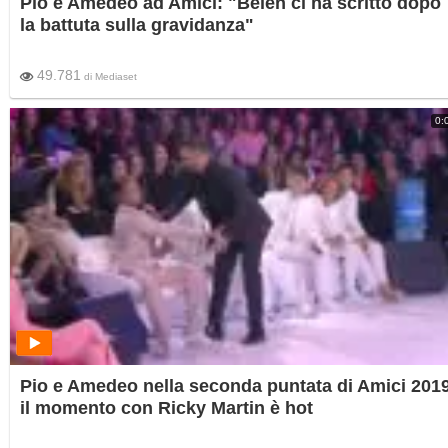
Pio e Amedeo ad Amici: "Belén ci ha scritto dopo
la battuta sulla gravidanza"
49.781
di
Mediaset
0:
Pio e Amedeo nella seconda puntata di Amici 2019
il momento con Ricky Martin è hot