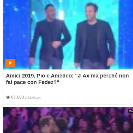
Amici 2019, Pio e Amedeo: "J-Ax ma perché non
fai pace con Fedez?"
87.609
di
Mediaset
0: