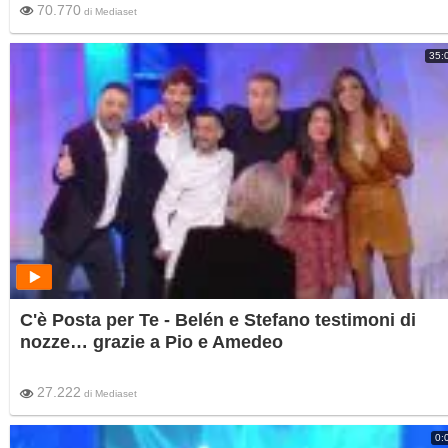
70.770
di
Mediaset
35:
C'è Posta per Te - Belén e Stefano testimoni di
nozze… grazie a Pio e Amedeo
27.222
di
Mediaset
0: