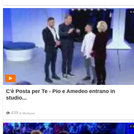
6:
C'è Posta per Te - Pio e Amedeo entrano in
studio...
439
di
Mediaset
0: