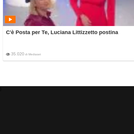
C'è Posta per Te, Luciana Littizzetto postina
35.020
di
Mediaset
)