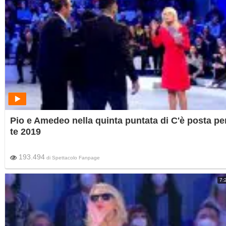
Pio e Amedeo nella quinta puntata di C'è posta pe
te 2019
193.494
di
Spettacolo Fanpage
7: