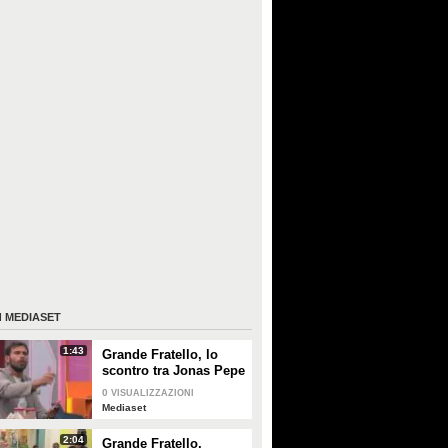
I
MEDIASET
1:43
Grande Fratello, lo
scontro tra Jonas Pepe
e Domenico D'Alterio
0
VISUALIZZAZIONI
Mediaset
2:04
Grande Fratello,