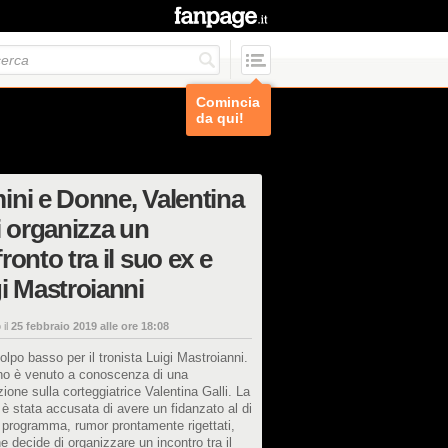
Comincia
da qui!
ni e Donne, Valentina
i organizza un
ronto tra il suo ex e
i Mastroianni
 il
25 febbraio 2019 alle ore 18:08
lpo basso per il tronista Luigi Mastroianni.
iano è venuto a conoscenza di una
ione sulla corteggiatrice Valentina Galli. La
è stata accusata di avere un fidanzato al di
l programma, rumor prontamente rigettati,
he decide di organizzare un incontro tra il