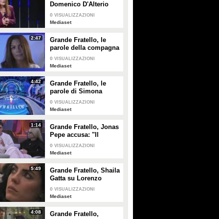
Domenico D'Alterio
PLAY
PLAY
affronta la sua
0
VISUALIZZAZIONI
compagna Valentina
Mediaset
3751
• di
Mediaset
924
• di
Mediaset
2:47
Grande Fratello, le
parole della compagna
di Domenico D'Alterio
0
VISUALIZZAZIONI
Mediaset
4:42
Grande Fratello, le
parole di Simona
Ventura per Anita
0
VISUALIZZAZIONI
Mazzotta
Mediaset
1:14
Grande Fratello, Jonas
Pepe accusa: "Il
contatto tra alcuni è
0
VISUALIZZAZIONI
strategia"
Mediaset
5:49
Grande Fratello, Shaila
Gatta su Lorenzo
Spolverato: "Non
0
VISUALIZZAZIONI
siamo più noi due, è
Mediaset
troppo nel gioco"
4:08
Grande Fratello,