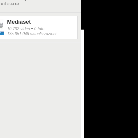
 e il suo ex.
Mediaset
•
10.792 video
0 foto
135.951.046 visualizzazioni