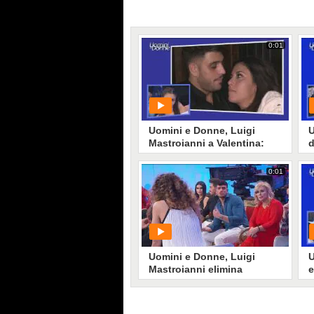
0:01
Uomini e Donne, Luigi
U
Mastroianni a Valentina:
d
"Hai tutte le cose che cerco
M
in una donna"
0:01
PLAY
794
• di
Mediaset
Uomini e Donne, Luigi
U
Mastroianni elimina
e
Elisabetta
M