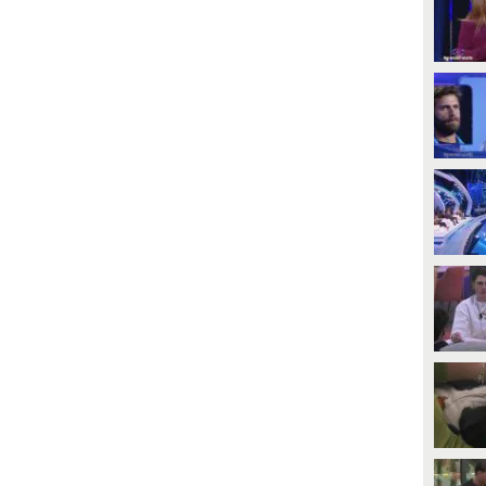
PLAY
PLAY
1744
• di
Mediaset
676
• di
Mediaset