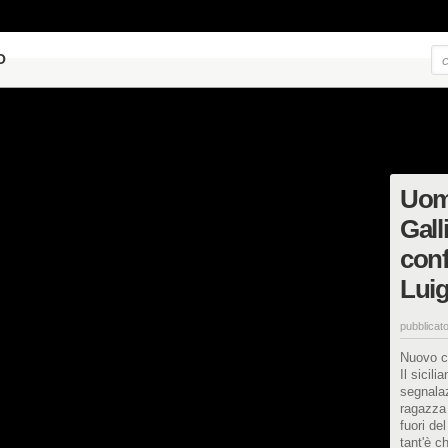
O
Uomi
Gall
conf
Luig
pubblicato
Nuovo co
Il sicil
segnalaz
ragazza 
fuori de
tant'è c