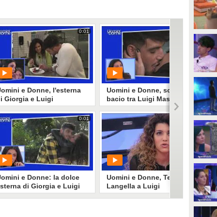
0:01
0:01
omini e Donne, l'esterna
Uomini e Donne, scatta il
i Giorgia e Luigi
bacio tra Luigi Mastroianni
astroianni
e Sonia
0:01
0:01
PLAY
PLAY
2227
• di
Mediaset
3755
• di
Mediaset
omini e Donne: la dolce
Uomini e Donne, Teresa
sterna di Giorgia e Luigi
Langella a Luigi
astroianni
Mastroianni: "Sei pesante"