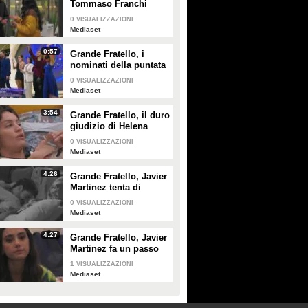
Tommaso Franchi
spiega a Shaila Gatta
0
VISUALIZZAZIONI
le ragioni del
Mediaset
rimprovero a Lorenzo
Spolverato
0:57
Grande Fratello, i
nominati della puntata
di giovedì 30 gennaio
0
VISUALIZZAZIONI
Mediaset
3:54
Grande Fratello, il duro
giudizio di Helena
Prestes su Zeudi Di
0
VISUALIZZAZIONI
Palma e Javier
Mediaset
Martinez
4:26
Grande Fratello, Javier
Martinez tenta di
confortare Zeudi Di
0
VISUALIZZAZIONI
Palma
Mediaset
4:27
Grande Fratello, Javier
Martinez fa un passo
indietro con Zeudi Di
1
VISUALIZZAZIONI
Palma
Mediaset