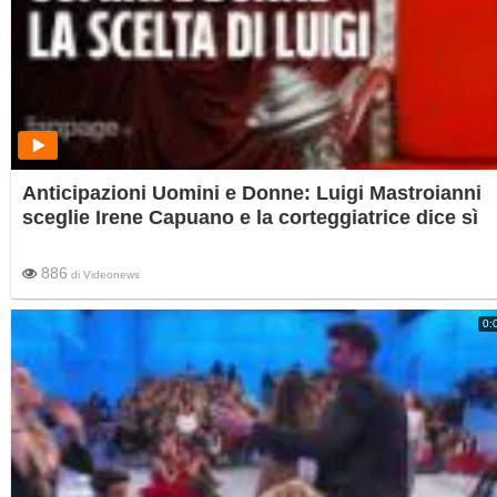
Anticipazioni Uomini e Donne: Luigi Mastroianni
sceglie Irene Capuano e la corteggiatrice dice sì
886
di
Videonews
0: