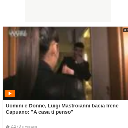
0:
Uomini e Donne, Luigi Mastroianni bacia Irene
Capuano: "A casa ti penso"
2.278
di
Mediaset