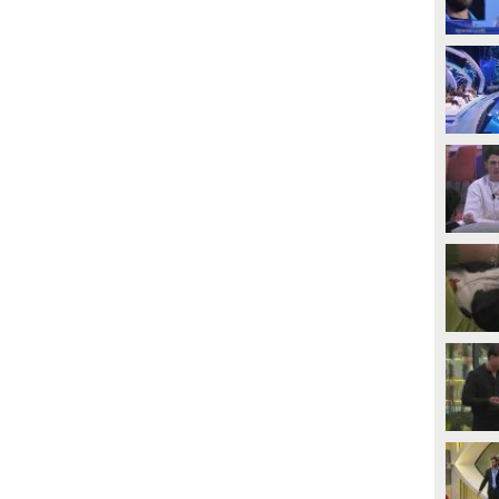
PLAY
PLAY
3011
• di
Mediaset
171
• di
Mediaset