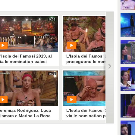
0:01
0:01
'Isola dei Famosi 2019, al
L'Isola dei Famosi 2019,
ia le nomination palesi
proseguono le nomination
palesi
0:01
0:01
PLAY
PLAY
583
• di
Mediaset
171
• di
Mediaset
eremias Rodríguez, Luca
L'Isola dei Famosi 2019, al
ismara e Marina La Rosa
via le nomination palesi
ono in nomination a
'Isola dei Famosi 2019