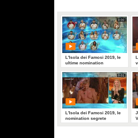
0:00
L'Isola dei Famosi 2019, le
L
ultime nomination
v
0:01
PLAY
657
• di
Mediaset
L'Isola dei Famosi 2019, le
J
nomination segrete
V
s
L