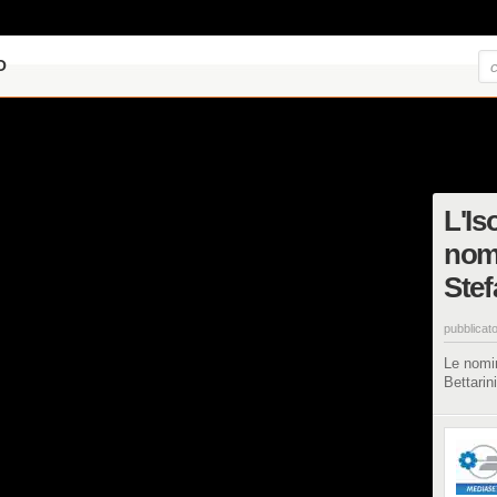
O
L'Is
nomi
Ste
pubblicato
Le nomin
Bettarini