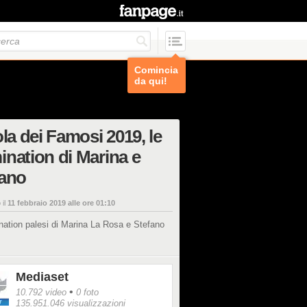
Comincia
da qui!
ola dei Famosi 2019, le
nation di Marina e
fano
 il
11 febbraio 2019 alle ore 01:10
ation palesi di Marina La Rosa e Stefano
Mediaset
•
10.792 video
0 foto
135.951.046 visualizzazioni