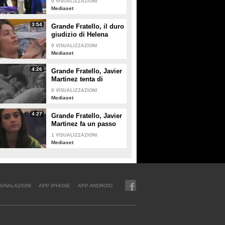
0
VISUALIZZAZIONI
Mediaset
3:54
Grande Fratello, il duro
giudizio di Helena
Prestes su Zeudi Di
0
VISUALIZZAZIONI
Palma e Javier
Mediaset
Martinez
4:26
Grande Fratello, Javier
Martinez tenta di
confortare Zeudi Di
0
VISUALIZZAZIONI
Palma
Mediaset
4:27
Grande Fratello, Javier
Martinez fa un passo
indietro con Zeudi Di
1
VISUALIZZAZIONI
Palma
Mediaset
GNALAZIONI
APP IPHONE
APP ANDROID