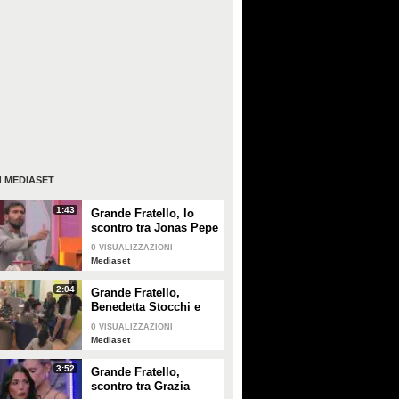
I
MEDIASET
1:43
Grande Fratello, lo
scontro tra Jonas Pepe
e Domenico D'Alterio
0
VISUALIZZAZIONI
Mediaset
2:04
Grande Fratello,
Benedetta Stocchi e
Francesca Carrara:
0
VISUALIZZAZIONI
discussione in camera
Mediaset
da letto
3:52
Grande Fratello,
scontro tra Grazia