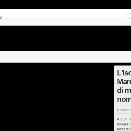
O
L'Is
Mar
di m
nom
pubblicato
Alcuni 
essere t
tentereb