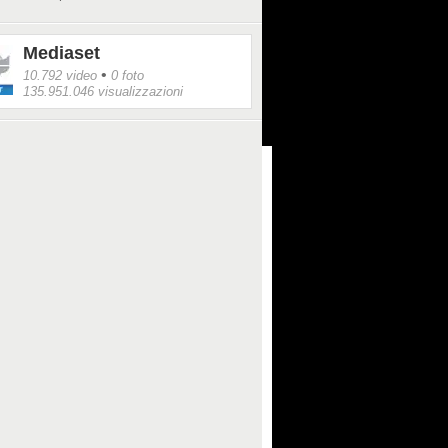
Mediaset
•
10.792 video
0 foto
135.951.046 visualizzazioni