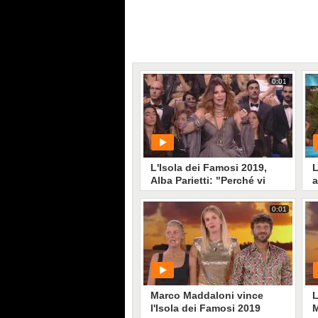
0:01
L'Isola dei Famosi 2019,
L
Alba Parietti: "Perché vi
a
fate manipolare da
M
Maddaloni"
0:01
PLAY
190
• di
Mediaset
Marco Maddaloni vince
L
l'Isola dei Famosi 2019
M