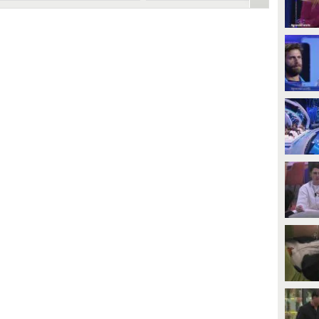
omenti più belli
PLAY
PLAY
1373
• di
Mediaset
222
• di
Mediaset