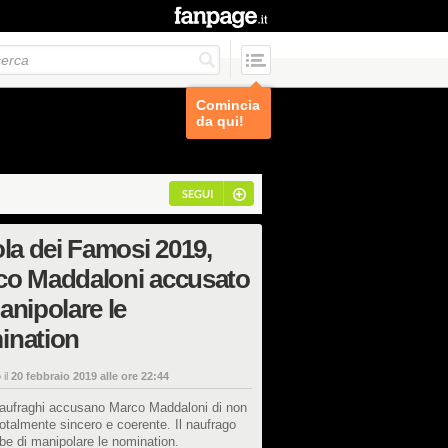
Comincia
da qui!
SEGUI
ola dei Famosi 2019,
co Maddaloni accusato
anipolare le
ination
 il
20 febbraio 2019 alle ore 22:44
naufraghi accusano Marco Maddaloni di non
otalmente sincero e coerente. Il naufrago
be di manipolare le nomination.