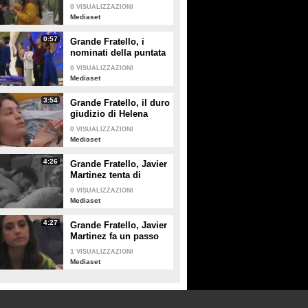
spiega a Shaila Gatta
0
VISUALIZZAZIONI
le ragioni del
Mediaset
rimprovero a Lorenzo
Spolverato
0:57
Grande Fratello, i
nominati della puntata
di giovedì 30 gennaio
0
VISUALIZZAZIONI
Mediaset
3:54
Grande Fratello, il duro
giudizio di Helena
Prestes su Zeudi Di
0
VISUALIZZAZIONI
Palma e Javier
Mediaset
Martinez
4:26
Grande Fratello, Javier
Martinez tenta di
confortare Zeudi Di
0
VISUALIZZAZIONI
Palma
Mediaset
4:27
Grande Fratello, Javier
Martinez fa un passo
indietro con Zeudi Di
1
VISUALIZZAZIONI
Palma
Mediaset