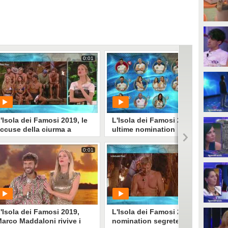
0:01
0:00
'Isola dei Famosi 2019, le
L'Isola dei Famosi 2019, le
ccuse della ciurma a
ultime nomination
arco Maddaloni
0:01
0:01
PLAY
PLAY
1095
• di
Mediaset
657
• di
Mediaset
'Isola dei Famosi 2019,
L'Isola dei Famosi 2019, le
arco Maddaloni rivive i
nomination segrete