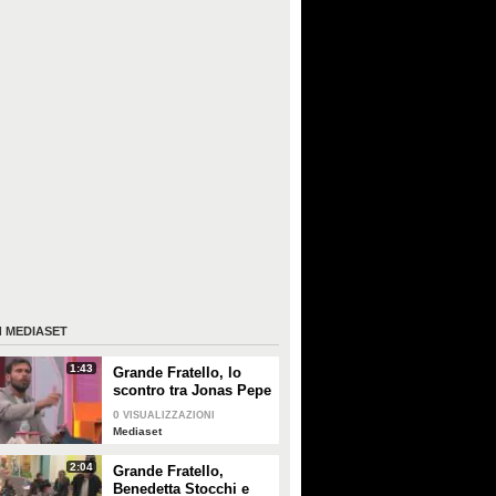
I
MEDIASET
1:43
Grande Fratello, lo
scontro tra Jonas Pepe
e Domenico D'Alterio
0
VISUALIZZAZIONI
Mediaset
2:04
Grande Fratello,
Benedetta Stocchi e