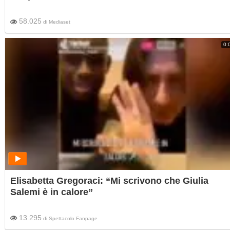
58.025
di
Mediaset
0:
Elisabetta Gregoraci: “Mi scrivono che Giulia
Salemi è in calore”
13.295
di
Spettacolo Fanpage