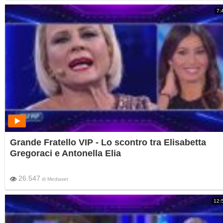
7:
Grande Fratello VIP - Lo scontro tra Elisabetta
Gregoraci e Antonella Elia
26.547
di
Mediaset
12: